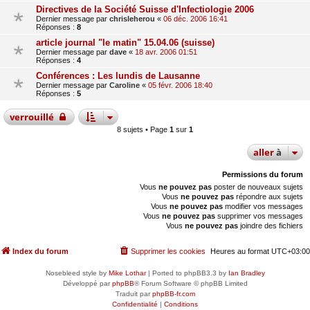
Directives de la Société Suisse d'Infectiologie 2006
Dernier message par
chrisleherou
«
06 déc. 2006 16:41
Réponses :
8
article journal "le matin" 15.04.06 (suisse)
Dernier message par
dave
«
18 avr. 2006 01:51
Réponses :
4
Conférences : Les lundis de Lausanne
Dernier message par
Caroline
«
05 févr. 2006 18:40
Réponses :
5
verrouillé
8 sujets • Page
1
sur
1
aller
à
Permissions du forum
Vous
ne pouvez pas
poster de nouveaux sujets
Vous
ne pouvez pas
répondre aux sujets
Vous
ne pouvez pas
modifier vos messages
Vous
ne pouvez pas
supprimer vos messages
Vous
ne pouvez pas
joindre des fichiers
Index du forum
Supprimer les cookies
Heures au format
UTC+03:00
Nosebleed style by
Mike Lothar
| Ported to phpBB3.3 by
Ian Bradley
Développé par
phpBB
® Forum Software © phpBB Limited
Traduit par
phpBB-fr.com
Confidentialité
|
Conditions