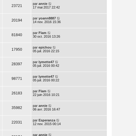
par
annie
23721
17 mai 2017 22:42
par
yoann8887
20194
14 nov. 2016 15:36
par
Flam
81840
30 oct. 2016 13:26
par
epichou
17950
05 juil. 2016 22:15
par
lymette47
28397
05 juil. 2016 00:42
par
lymette47
98771
05 juil. 2016 00:22
par
Flam
26183
22 juin 2016 10:21
par
annie
35982
06 avr. 2016 16:47
par
Esperanza
22031
12 nov. 2015 00:14
par
annie