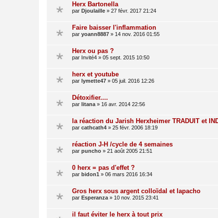
Herx Bartonella
par
Djoulaille
»
27 févr. 2017 21:24
Faire baisser l'inflammation
par
yoann8887
»
14 nov. 2016 01:55
Herx ou pas ?
par
Invité4
»
05 sept. 2015 10:50
herx et youtube
par
lymette47
»
05 juil. 2016 12:26
Détoxifier....
par
litana
»
16 avr. 2014 22:56
la réaction du Jarish Herxheimer TRADUIT et 
par
cathcath4
»
25 févr. 2006 18:19
réaction J-H /cycle de 4 semaines
par
puncho
»
21 août 2005 21:51
0 herx = pas d'effet ?
par
bidon1
»
06 mars 2016 16:34
Gros herx sous argent colloïdal et lapacho
par
Esperanza
»
10 nov. 2015 23:41
il faut éviter le herx à tout prix