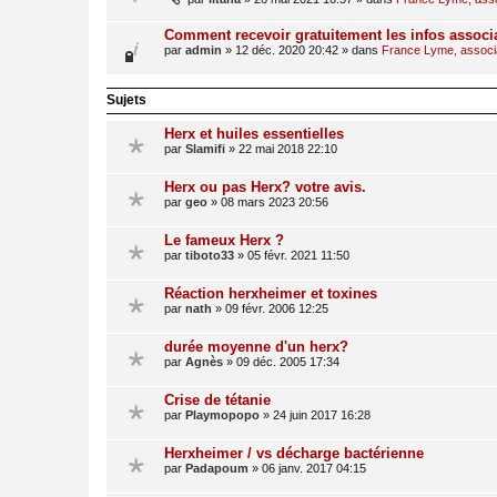
Comment recevoir gratuitement les infos associ
par
admin
»
12 déc. 2020 20:42
» dans
France Lyme, associat
Sujets
Herx et huiles essentielles
par
Slamifi
»
22 mai 2018 22:10
Herx ou pas Herx? votre avis.
par
geo
»
08 mars 2023 20:56
Le fameux Herx ?
par
tiboto33
»
05 févr. 2021 11:50
Réaction herxheimer et toxines
par
nath
»
09 févr. 2006 12:25
durée moyenne d'un herx?
par
Agnès
»
09 déc. 2005 17:34
Crise de tétanie
par
Playmopopo
»
24 juin 2017 16:28
Herxheimer / vs décharge bactérienne
par
Padapoum
»
06 janv. 2017 04:15