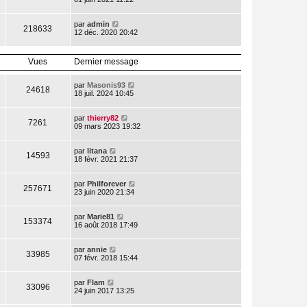
par
admin
218633
12 déc. 2020 20:42
Vues
Dernier message
par
Masonis93
24618
18 juil. 2024 10:45
par
thierry82
7261
09 mars 2023 19:32
par
litana
14593
18 févr. 2021 21:37
par
Philforever
257671
23 juin 2020 21:34
par
Marie81
153374
16 août 2018 17:49
par
annie
33985
07 févr. 2018 15:44
par
Flam
33096
24 juin 2017 13:25