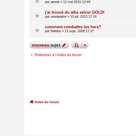
par
annie
»
12 mai 2015 12:49
j'ai trouvé du alka selzer GOLD!
par
usurpator
»
10 juil. 2013 17:24
comment combattre les herx?
par
fobitic
»
23 sept. 2008 17:37
nouveau
sujet
Retourner à l’index du forum
Index du forum