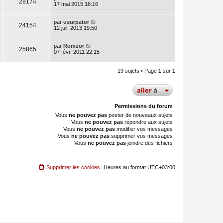
28174
17 mai 2015 16:16
par
usurpator
24154
12 juil. 2013 19:50
par
Romzor
25865
07 févr. 2011 22:15
19 sujets • Page
1
sur
1
aller
à
Permissions du forum
Vous
ne pouvez pas
poster de nouveaux sujets
Vous
ne pouvez pas
répondre aux sujets
Vous
ne pouvez pas
modifier vos messages
Vous
ne pouvez pas
supprimer vos messages
Vous
ne pouvez pas
joindre des fichiers
Supprimer les cookies
Heures au format
UTC+03:00