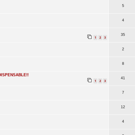
5
4
35
1
2
3
2
8
INDISPENSABLE!!
41
1
2
3
7
12
4