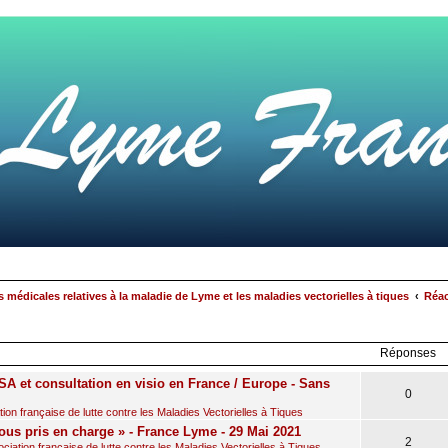
 médicales relatives à la maladie de Lyme et les maladies vectorielles à tiques
Réac
rcher
echerche
avancée
Réponses
A et consultation en visio en France / Europe - Sans
0
on française de lutte contre les Maladies Vectorielles à Tiques
ous pris en charge » - France Lyme - 29 Mai 2021
2
iation française de lutte contre les Maladies Vectorielles à Tiques