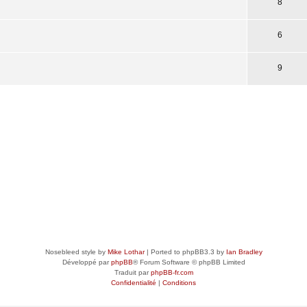
8
6
9
Nosebleed style by
Mike Lothar
| Ported to phpBB3.3 by
Ian Bradley
Développé par
phpBB
® Forum Software © phpBB Limited
Traduit par
phpBB-fr.com
Confidentialité
|
Conditions