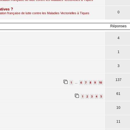
atives ?
0
ion française de lutte contre les Maladies Vectorielles à Tiques
Réponses
4
1
3
137
1
6
7
8
9
10
…
61
1
2
3
4
5
10
11