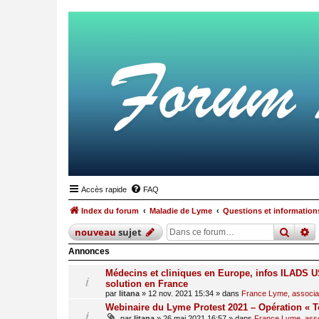
Accès rapide
FAQ
Index du forum
Maladie de Lyme
Questions et informations
reche
r
nouveau
sujet
Annonces
Médecins et cliniques en Europe, infos ILADS US
solution en France
par
litana
»
12 nov. 2021 15:34
» dans
France Lyme, associati
Webinaire du Lyme Protest 2021 – Opération « T
par
litana
»
26 mai 2021 16:57
» dans
France Lyme, assoc