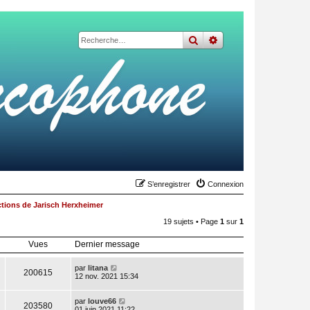
rechercher
recherche
avancée
S’enregistrer
Connexion
tions de Jarisch Herxheimer
19 sujets • Page
1
sur
1
Vues
Dernier message
par
litana
200615
12 nov. 2021 15:34
par
louve66
203580
01 juin 2021 11:22