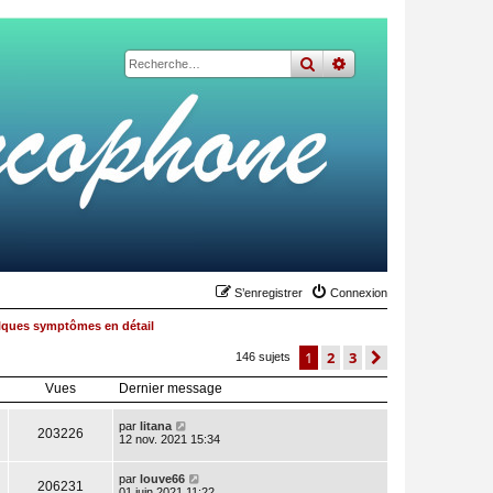
rechercher
recherche
avancée
S’enregistrer
Connexion
ques symptômes en détail
1
2
3
suivante
146 sujets
Vues
Dernier message
par
litana
203226
12 nov. 2021 15:34
par
louve66
206231
01 juin 2021 11:22