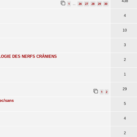
438
1
26
27
28
29
30
…
4
10
3
OGIE DES NERFS CRÂNIENS
2
1
29
1
2
c/sans
5
4
2