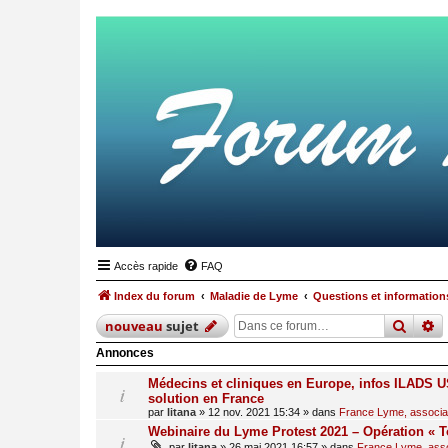
Accès rapide
FAQ
Index du forum
Maladie de Lyme
Questions et informations
reche
r
nouveau
sujet
Annonces
Médecins et cliniques en Europe, infos ILADS US
solution en France
par
litana
»
12 nov. 2021 15:34
» dans
France Lyme, associati
Webinaire du Lyme Protest 2021 – Opération « T
par
litana
»
26 mai 2021 16:57
» dans
France Lyme, assoc