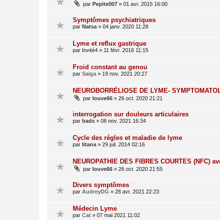
par
Pepite007
»
01 avr. 2015 16:00
Symptômes psychiatriques
par
Natsa
»
04 janv. 2020 11:28
Lyme et reflux gastrique
par
Invité4
»
11 févr. 2016 11:15
Froid constant au genou
par
Saiga
»
19 nov. 2021 20:27
NEUROBORRÉLIOSE DE LYME- SYMPTOMATOL
par
louve66
»
26 oct. 2020 21:21
interrogation sur douleurs articulaires
par
bads
»
08 nov. 2021 16:34
Cycle des régles et maladie de lyme
par
litana
»
29 juil. 2014 02:16
NEUROPATHIE DES FIBRES COURTES (NFC) ave
par
louve66
»
26 oct. 2020 21:55
Divers symptômes
par
AudreyDG
»
28 avr. 2021 22:23
Médecin Lyme
par
Cat
»
07 mai 2021 11:02