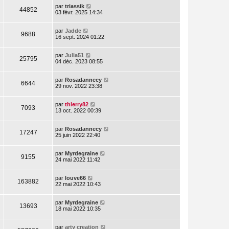
par
triassik
44852
03 févr. 2025 14:34
par
Jadde
9688
16 sept. 2024 01:22
par
Julia51
25795
04 déc. 2023 08:55
par
Rosadannecy
6644
29 nov. 2022 23:38
par
thierry82
7093
13 oct. 2022 00:39
par
Rosadannecy
17247
25 juin 2022 22:40
par
Myrdegraine
9155
24 mai 2022 11:42
par
louve66
163882
22 mai 2022 10:43
par
Myrdegraine
13693
18 mai 2022 10:35
par
arty creation