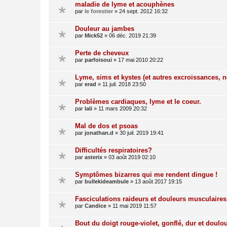
maladie de lyme et acouphènes
par
le forestier
»
24 sept. 2012 16:32
Douleur au jambes
par
Mick52
»
06 déc. 2019 21:39
Perte de cheveux
par
parfoisoui
»
17 mai 2010 20:22
Lyme, sims et kystes (et autres excroissances, n
par
erad
»
11 juil. 2018 23:50
Problèmes cardiaques, lyme et le coeur.
par
lali
»
11 mars 2009 20:32
Mal de dos et psoas
par
jonathan.d
»
30 juil. 2019 19:41
Difficultés respiratoires?
par
asterix
»
03 août 2019 02:10
Symptômes bizarres qui me rendent dingue !
par
bullekideambule
»
13 août 2017 19:15
Fasciculations raideurs et douleurs musculaires
par
Candice
»
11 mai 2019 11:57
Bout du doigt rouge-violet, gonflé, dur et doulo