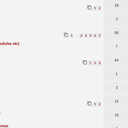
18
1
2
3
90
1
3
4
5
6
7
…
odules etc)
7
44
1
2
3
1
3
15
1
2
.
10
ureux