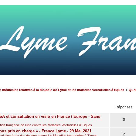
 médicales relatives à la maladie de Lyme et les maladies vectorielles à tiques
Quel
rcher
echerche
avancée
Réponses
A et consultation en visio en France / Europe - Sans
0
on française de lutte contre les Maladies Vectorielles à Tiques
ous pris en charge » - France Lyme - 29 Mai 2021
2
iation française de lutte contre les Maladies Vectorielles à Tiques