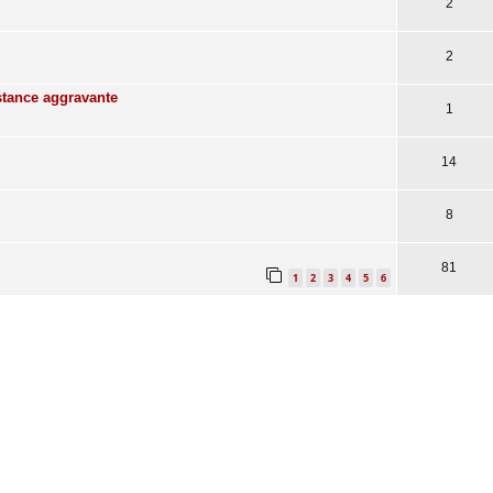
2
2
tance aggravante
1
14
8
81
1
2
3
4
5
6