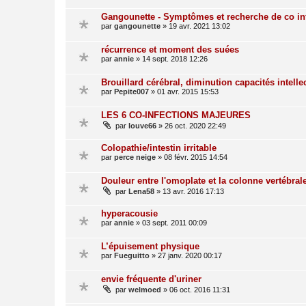
Gangounette - Symptômes et recherche de co in
par
gangounette
»
19 avr. 2021 13:02
récurrence et moment des suées
par
annie
»
14 sept. 2018 12:26
Brouillard cérébral, diminution capacités intelle
par
Pepite007
»
01 avr. 2015 15:53
LES 6 CO-INFECTIONS MAJEURES
par
louve66
»
26 oct. 2020 22:49
Colopathie/intestin irritable
par
perce neige
»
08 févr. 2015 14:54
Douleur entre l'omoplate et la colonne vertébral
par
Lena58
»
13 avr. 2016 17:13
hyperacousie
par
annie
»
03 sept. 2011 00:09
L’épuisement physique
par
Fueguitto
»
27 janv. 2020 00:17
envie fréquente d'uriner
par
welmoed
»
06 oct. 2016 11:31