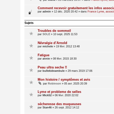
Comment recevoir gratuitement les infos associ
par
admin
»
12 déc. 2020 20:42
» dans
France Lyme, associat
Sujets
Troubles de sommeil
par
SOLE
»
10 sept. 2025 11:53
Névralgie d’Arnold
par
michele
»
19 févr. 2012 13:48
Fatigue
par
annie
»
08 févr. 2015 18:30
Peau ultra seche !!
par
bullekideambule
»
29 mars 2019 17:06
Mon histoire / symptômes et avis
par
Robinson
»
05 avr. 2025 20:39
Lyme et probleme de selles
par
Mick52
»
06 févr. 2020 22:02
sécheresse des muqueuses
par
Stan46
»
26 sept. 2012 14:12