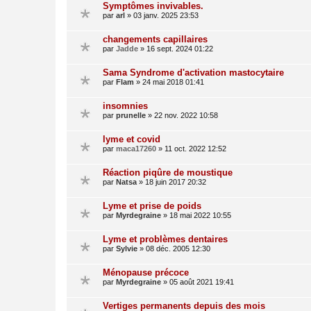
Symptômes invivables.
par
arl
»
03 janv. 2025 23:53
changements capillaires
par
Jadde
»
16 sept. 2024 01:22
Sama Syndrome d'activation mastocytaire
par
Flam
»
24 mai 2018 01:41
insomnies
par
prunelle
»
22 nov. 2022 10:58
lyme et covid
par
maca17260
»
11 oct. 2022 12:52
Réaction piqûre de moustique
par
Natsa
»
18 juin 2017 20:32
Lyme et prise de poids
par
Myrdegraine
»
18 mai 2022 10:55
Lyme et problèmes dentaires
par
Sylvie
»
08 déc. 2005 12:30
Ménopause précoce
par
Myrdegraine
»
05 août 2021 19:41
Vertiges permanents depuis des mois