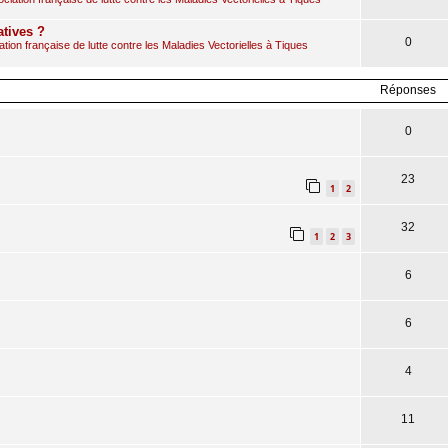
atives ?
0
ion française de lutte contre les Maladies Vectorielles à Tiques
Réponses
0
23
1
2
32
1
2
3
6
6
4
11