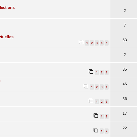
fections
2
7
ctuelles
63
1
2
3
4
5
2
35
1
2
3
e
46
1
2
3
4
36
1
2
3
17
1
2
22
1
2