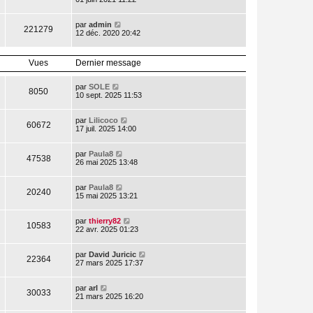
par
admin
221279
12 déc. 2020 20:42
Vues
Dernier message
par
SOLE
8050
10 sept. 2025 11:53
par
Lilicoco
60672
17 juil. 2025 14:00
par
Paula8
47538
26 mai 2025 13:48
par
Paula8
20240
15 mai 2025 13:21
par
thierry82
10583
22 avr. 2025 01:23
par
David Juricic
22364
27 mars 2025 17:37
par
arl
30033
21 mars 2025 16:20