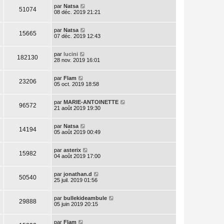
par
Natsa
51074
08 déc. 2019 21:21
par
Natsa
15665
07 déc. 2019 12:43
par
lucini
182130
28 nov. 2019 16:01
par
Flam
23206
05 oct. 2019 18:58
par
MARIE-ANTOINETTE
96572
21 août 2019 19:30
par
Natsa
14194
05 août 2019 00:49
par
asterix
15982
04 août 2019 17:00
par
jonathan.d
50540
25 juil. 2019 01:56
par
bullekideambule
29888
05 juin 2019 20:15
par
Flam