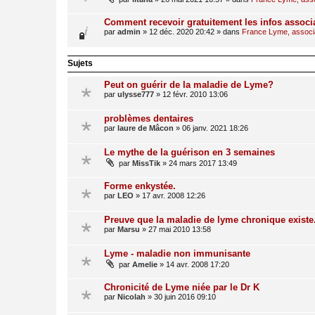
Comment recevoir gratuitement les infos associ
par
admin
»
12 déc. 2020 20:42
» dans
France Lyme, associat
Sujets
Peut on guérir de la maladie de Lyme?
par
ulysse777
»
12 févr. 2010 13:06
problèmes dentaires
par
laure de Mâcon
»
06 janv. 2021 18:26
Le mythe de la guérison en 3 semaines
par
MissTik
»
24 mars 2017 13:49
Forme enkystée.
par
LEO
»
17 avr. 2008 12:26
Preuve que la maladie de lyme chronique existe
par
Marsu
»
27 mai 2010 13:58
Lyme - maladie non immunisante
par
Amelie
»
14 avr. 2008 17:20
Chronicité de Lyme niée par le Dr K
par
Nicolah
»
30 juin 2016 09:10