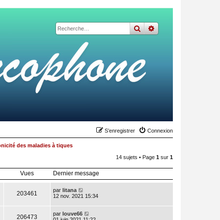
rechercher
recherche
avancée
S’enregistrer
Connexion
nicité des maladies à tiques
14 sujets • Page
1
sur
1
Vues
Dernier message
par
litana
203461
12 nov. 2021 15:34
par
louve66
206473
01 juin 2021 11:22