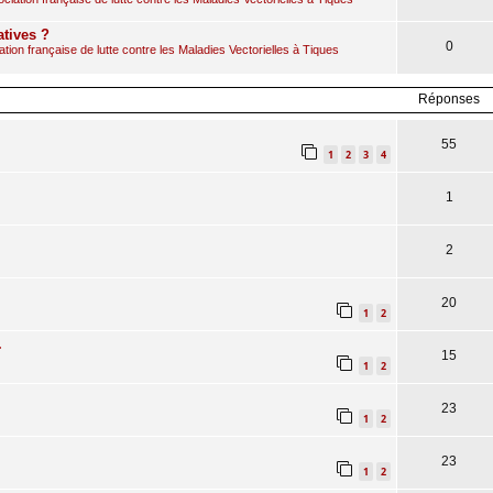
atives ?
0
ion française de lutte contre les Maladies Vectorielles à Tiques
Réponses
55
1
2
3
4
1
2
20
1
2
.
15
1
2
23
1
2
23
1
2