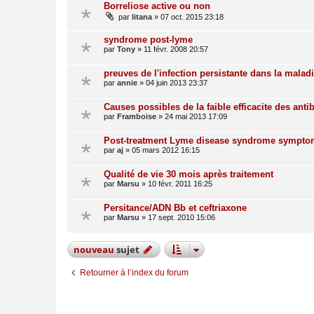
Borreliose active ou non
par
litana
»
07 oct. 2015 23:18
syndrome post-lyme
par
Tony
»
11 févr. 2008 20:57
preuves de l'infection persistante dans la mala
par
annie
»
04 juin 2013 23:37
Causes possibles de la faible efficacite des anti
par
Framboise
»
24 mai 2013 17:09
Post-treatment Lyme disease syndrome sympto
par
aj
»
05 mars 2012 16:15
Qualité de vie 30 mois après traitement
par
Marsu
»
10 févr. 2011 16:25
Persitance/ADN Bb et ceftriaxone
par
Marsu
»
17 sept. 2010 15:06
nouveau
sujet
Retourner à l’index du forum