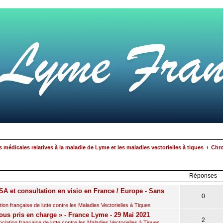
 médicales relatives à la maladie de Lyme et les maladies vectorielles à tiques
Chro
rcher
echerche
avancée
Réponses
A et consultation en visio en France / Europe - Sans
0
on française de lutte contre les Maladies Vectorielles à Tiques
ous pris en charge » - France Lyme - 29 Mai 2021
2
iation française de lutte contre les Maladies Vectorielles à Tiques