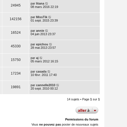
par
litana
24945
08 mars 2016 22:19
par
MissTik
142156
01 sept. 2015 23:39
par
annie
16524
04 juin 2013 23:37
par
epichou
45330
28 mai 2013 23:57
par
aj
15750
05 mars 2012 16:15
par
casada
17234
10 févr. 2011 17:40
par
cannelle2010
19891
20 sept. 2010 00:12
14 sujets • Page
1
sur
1
aller
à
Permissions du forum
Vous
ne pouvez pas
poster de nouveaux sujets