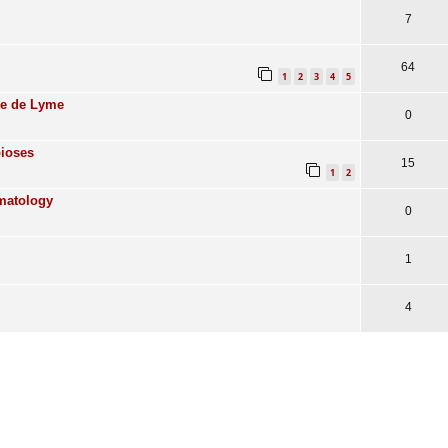
7
64
1
2
3
4
5
die de Lyme
0
bioses
15
1
2
matology
0
1
4