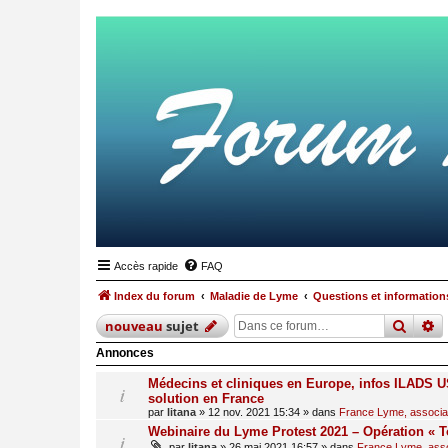
Accès rapide
FAQ
Index du forum
Maladie de Lyme
Questions et informations
reche
r
nouveau
sujet
Annonces
Médecins et cliniques en Europe, infos ILADS US
solution en France
par
litana
»
12 nov. 2021 15:34
» dans
France Lyme, associati
Webinaire du Lyme Protest 2021 – Opération « T
par
litana
»
26 mai 2021 16:57
» dans
France Lyme, assoc