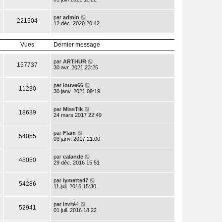
par
admin
221504
12 déc. 2020 20:42
Vues
Dernier message
par
ARTHUR
157737
30 avr. 2021 23:25
par
louve66
11230
30 janv. 2021 09:19
par
MissTik
18639
24 mars 2017 22:49
par
Flam
54055
03 janv. 2017 21:00
par
calande
48050
29 déc. 2016 15:51
par
lymette47
54286
11 juil. 2016 15:30
par
Invité4
52941
01 juil. 2016 18:22