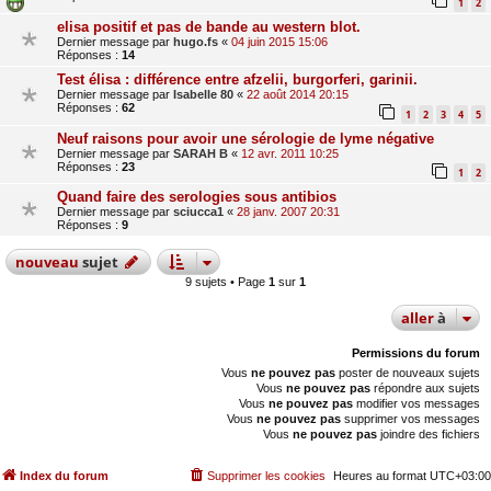
1
2
elisa positif et pas de bande au western blot.
Dernier message par
hugo.fs
«
04 juin 2015 15:06
Réponses :
14
Test élisa : différence entre afzelii, burgorferi, garinii.
Dernier message par
Isabelle 80
«
22 août 2014 20:15
Réponses :
62
1
2
3
4
5
Neuf raisons pour avoir une sérologie de lyme négative
Dernier message par
SARAH B
«
12 avr. 2011 10:25
Réponses :
23
1
2
Quand faire des serologies sous antibios
Dernier message par
sciucca1
«
28 janv. 2007 20:31
Réponses :
9
nouveau
sujet
9 sujets • Page
1
sur
1
aller
à
Permissions du forum
Vous
ne pouvez pas
poster de nouveaux sujets
Vous
ne pouvez pas
répondre aux sujets
Vous
ne pouvez pas
modifier vos messages
Vous
ne pouvez pas
supprimer vos messages
Vous
ne pouvez pas
joindre des fichiers
Index du forum
Supprimer les cookies
Heures au format
UTC+03:00