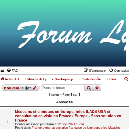
FAQ
S’enregistrer
Connexion
Index du forum
Maladie de Lyme
Sérologies, ponctions lombaires, IRM et autres examens
Tests de détection Lyme et coinfections
Elisa
rechercher
recherche
avan
nouveau
sujet
9 sujets • Page
1
sur
1
Annonces
Médecins et cliniques en Europe, infos ILADS USA et
consultation en visio en France / Europe - Sans solution en
France
Dernier message par
litana
«
12 nov. 2021 15:34
Posté dans
France Lyme, association française de lutte contre les Maladies