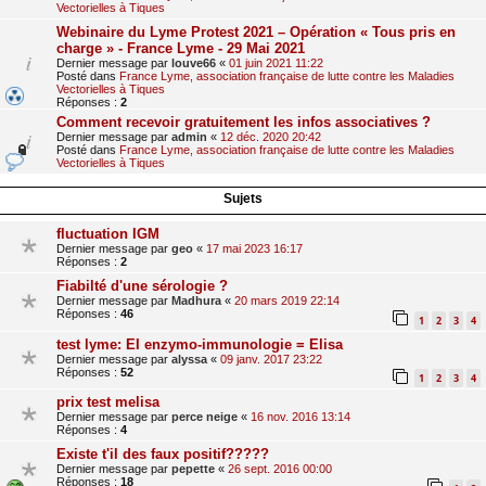
Vectorielles à Tiques
Webinaire du Lyme Protest 2021 – Opération « Tous pris en
charge » - France Lyme - 29 Mai 2021
Dernier message par
louve66
«
01 juin 2021 11:22
Posté dans
France Lyme, association française de lutte contre les Maladies
Vectorielles à Tiques
Réponses :
2
Comment recevoir gratuitement les infos associatives ?
Dernier message par
admin
«
12 déc. 2020 20:42
Posté dans
France Lyme, association française de lutte contre les Maladies
Vectorielles à Tiques
Sujets
fluctuation IGM
Dernier message par
geo
«
17 mai 2023 16:17
Réponses :
2
Fiabilté d'une sérologie ?
Dernier message par
Madhura
«
20 mars 2019 22:14
Réponses :
46
1
2
3
4
test lyme: EI enzymo-immunologie = Elisa
Dernier message par
alyssa
«
09 janv. 2017 23:22
Réponses :
52
1
2
3
4
prix test melisa
Dernier message par
perce neige
«
16 nov. 2016 13:14
Réponses :
4
Existe t'il des faux positif?????
Dernier message par
pepette
«
26 sept. 2016 00:00
Réponses :
18