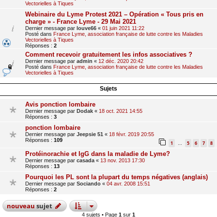
Vectorielles à Tiques
Webinaire du Lyme Protest 2021 – Opération « Tous pris en
charge » - France Lyme - 29 Mai 2021
Dernier message par
louve66
«
01 juin 2021 11:22
Posté dans
France Lyme, association française de lutte contre les Maladies
Vectorielles à Tiques
Réponses :
2
Comment recevoir gratuitement les infos associatives ?
Dernier message par
admin
«
12 déc. 2020 20:42
Posté dans
France Lyme, association française de lutte contre les Maladies
Vectorielles à Tiques
Sujets
Avis ponction lombaire
Dernier message par
Dodak
«
18 oct. 2021 14:55
Réponses :
3
ponction lombaire
Dernier message par
Jeepsie 51
«
18 févr. 2019 20:55
Réponses :
109
1
5
6
7
8
…
Protéinorachie et IgG dans la maladie de Lyme?
Dernier message par
casada
«
13 nov. 2013 17:30
Réponses :
13
Pourquoi les PL sont la plupart du temps négatives (anglais)
Dernier message par
Sociando
«
04 avr. 2008 15:51
Réponses :
2
nouveau
sujet
4 sujets • Page
1
sur
1