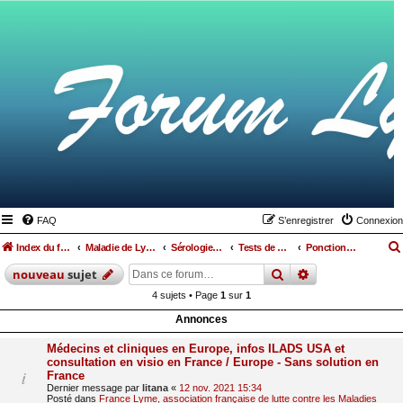
FAQ
S’enregistrer
Connexion
Index du forum
Maladie de Lyme
Sérologies, ponctions lombaires, IRM et autres examens
Tests de détection Lyme et coinfections
Ponctions lombaires
rechercher
recherche
avan
nouveau
sujet
4 sujets • Page
1
sur
1
Annonces
Médecins et cliniques en Europe, infos ILADS USA et
consultation en visio en France / Europe - Sans solution en
France
Dernier message par
litana
«
12 nov. 2021 15:34
Posté dans
France Lyme, association française de lutte contre les Maladies