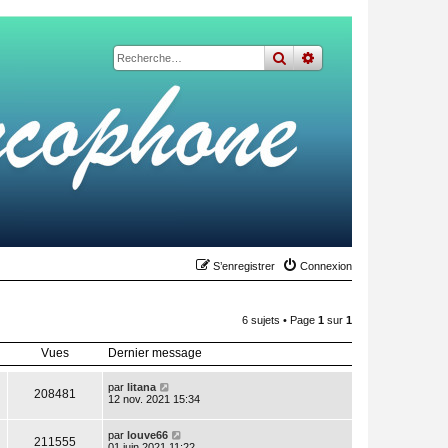
rechercher
recherche
avancée
S’enregistrer
Connexion
6 sujets • Page
1
sur
1
Vues
Dernier message
par
litana
208481
12 nov. 2021 15:34
par
louve66
211555
01 juin 2021 11:22