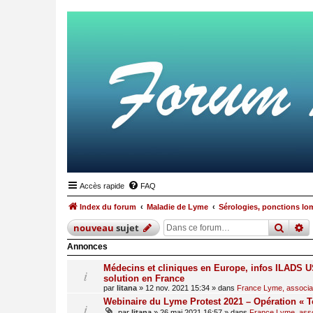
Accès rapide
FAQ
Index du forum
Maladie de Lyme
Sérologies, ponctions lo
reche
r
nouveau
sujet
Annonces
Médecins et cliniques en Europe, infos ILADS US
solution en France
par
litana
»
12 nov. 2021 15:34
» dans
France Lyme, associati
Webinaire du Lyme Protest 2021 – Opération « T
par
litana
»
26 mai 2021 16:57
» dans
France Lyme, assoc