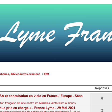
mbaires, IRM et autres examens
IRM
rcher
echerche
avancée
Réponses
A et consultation en visio en France / Europe - Sans
0
on française de lutte contre les Maladies Vectorielles à Tiques
ous pris en charge » - France Lyme - 29 Mai 2021
2
iation française de lutte contre les Maladies Vectorielles à Tiques