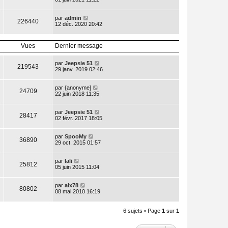
par
admin
226440
12 déc. 2020 20:42
Vues
Dernier message
par
Jeepsie 51
219543
29 janv. 2019 02:46
par
{anonyme]
24709
22 juin 2018 11:35
par
Jeepsie 51
28417
02 févr. 2017 18:05
par
SpooMy
36890
29 oct. 2015 01:57
par
lali
25812
05 juin 2015 11:04
par
alx78
80802
08 mai 2010 16:19
6 sujets • Page
1
sur
1