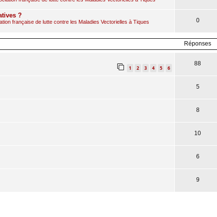
atives ?
0
ion française de lutte contre les Maladies Vectorielles à Tiques
Réponses
88
1
2
3
4
5
6
5
8
10
6
9