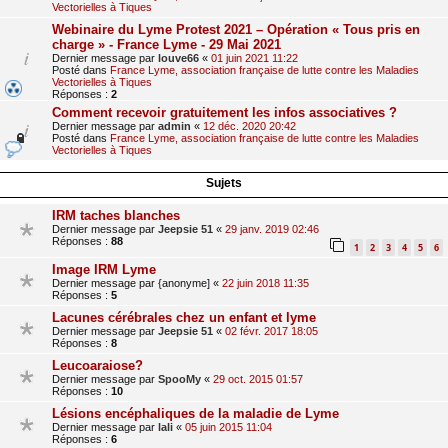
Vectorielles à Tiques
Webinaire du Lyme Protest 2021 – Opération « Tous pris en
charge » - France Lyme - 29 Mai 2021
Dernier message par
louve66
«
01 juin 2021 11:22
Posté dans
France Lyme, association française de lutte contre les Maladies
Vectorielles à Tiques
Réponses :
2
Comment recevoir gratuitement les infos associatives ?
Dernier message par
admin
«
12 déc. 2020 20:42
Posté dans
France Lyme, association française de lutte contre les Maladies
Vectorielles à Tiques
Sujets
IRM taches blanches
Dernier message par
Jeepsie 51
«
29 janv. 2019 02:46
Réponses :
88
1
2
3
4
5
6
Image IRM Lyme
Dernier message par
{anonyme]
«
22 juin 2018 11:35
Réponses :
5
Lacunes cérébrales chez un enfant et lyme
Dernier message par
Jeepsie 51
«
02 févr. 2017 18:05
Réponses :
8
Leucoaraiose?
Dernier message par
SpooMy
«
29 oct. 2015 01:57
Réponses :
10
Lésions encéphaliques de la maladie de Lyme
Dernier message par
lali
«
05 juin 2015 11:04
Réponses :
6