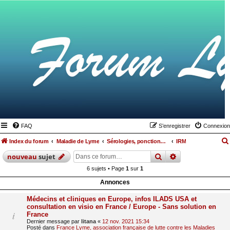
FAQ
S’enregistrer
Connexion
Index du forum
Maladie de Lyme
Sérologies, ponctions lombaires, IRM et autres examens
IRM
rechercher
recherche
avan
nouveau
sujet
6 sujets • Page
1
sur
1
Annonces
Médecins et cliniques en Europe, infos ILADS USA et
consultation en visio en France / Europe - Sans solution en
France
Dernier message par
litana
«
12 nov. 2021 15:34
Posté dans
France Lyme, association française de lutte contre les Maladies