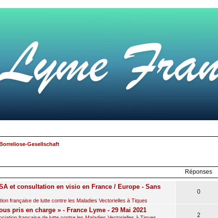
Borreliose-Gesellschaft
rcher
echerche
avancée
Réponses
A et consultation en visio en France / Europe - Sans
0
on française de lutte contre les Maladies Vectorielles à Tiques
ous pris en charge » - France Lyme - 29 Mai 2021
2
iation française de lutte contre les Maladies Vectorielles à Tiques