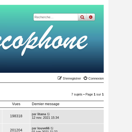
rechercher
recherche
avancée
S’enregistrer
Connexion
7 sujets • Page
1
sur
1
Vues
Dernier message
par
litana
198318
12 nov. 2021 15:34
par
louve66
201204
01 juin 2021 11:22