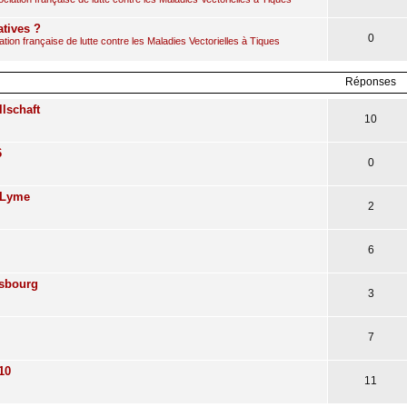
atives ?
0
ion française de lutte contre les Maladies Vectorielles à Tiques
Réponses
lschaft
10
6
0
 Lyme
2
6
asbourg
3
7
10
11