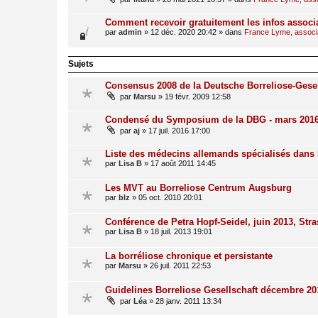
Comment recevoir gratuitement les infos associ
par
admin
»
12 déc. 2020 20:42
» dans
France Lyme, associat
Sujets
Consensus 2008 de la Deutsche Borreliose-Gesel
par
Marsu
»
19 févr. 2009 12:58
Condensé du Symposium de la DBG - mars 201
par
aj
»
17 juil. 2016 17:00
Liste des médecins allemands spécialisés dans
par
Lisa B
»
17 août 2011 14:45
Les MVT au Borreliose Centrum Augsburg
par
blz
»
05 oct. 2010 20:01
Conférence de Petra Hopf-Seidel, juin 2013, Str
par
Lisa B
»
18 juil. 2013 19:01
La borréliose chronique et persistante
par
Marsu
»
26 juil. 2011 22:53
Guidelines Borreliose Gesellschaft décembre 20
par
Léa
»
28 janv. 2011 13:34