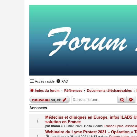
Accès rapide
FAQ
Index du forum
Références
Documents téléchargeables
reche
r
nouveau
sujet
Annonces
Médecins et cliniques en Europe, infos ILADS US
solution en France
par
litana
»
12 nov. 2021 15:34
» dans
France Lyme, associati
Webinaire du Lyme Protest 2021 – Opération « T
par
litana
»
26 mai 2021 16:57
» dans
France Lyme, assoc