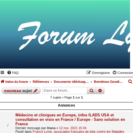
FAQ
S’enregistrer
Connexion
Index du forum
Références
Documents téléchargeables
Borreliose-Gesellschaft
rechercher
recherche
avan
nouveau
sujet
7 sujets • Page
1
sur
1
Annonces
Médecins et cliniques en Europe, infos ILADS USA et
consultation en visio en France / Europe - Sans solution en
France
Dernier message par
litana
«
12 nov. 2021 15:34
Posté dans
France Lyme, association française de lutte contre les Maladies