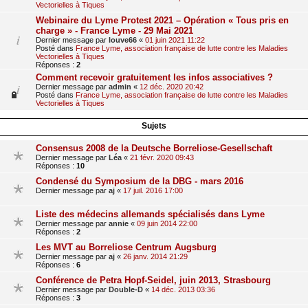
Vectorielles à Tiques
Webinaire du Lyme Protest 2021 – Opération « Tous pris en
charge » - France Lyme - 29 Mai 2021
Dernier message par
louve66
«
01 juin 2021 11:22
Posté dans
France Lyme, association française de lutte contre les Maladies
Vectorielles à Tiques
Réponses :
2
Comment recevoir gratuitement les infos associatives ?
Dernier message par
admin
«
12 déc. 2020 20:42
Posté dans
France Lyme, association française de lutte contre les Maladies
Vectorielles à Tiques
Sujets
Consensus 2008 de la Deutsche Borreliose-Gesellschaft
Dernier message par
Léa
«
21 févr. 2020 09:43
Réponses :
10
Condensé du Symposium de la DBG - mars 2016
Dernier message par
aj
«
17 juil. 2016 17:00
Liste des médecins allemands spécialisés dans Lyme
Dernier message par
annie
«
09 juin 2014 22:00
Réponses :
2
Les MVT au Borreliose Centrum Augsburg
Dernier message par
aj
«
26 janv. 2014 21:29
Réponses :
6
Conférence de Petra Hopf-Seidel, juin 2013, Strasbourg
Dernier message par
Double-D
«
14 déc. 2013 03:36
Réponses :
3