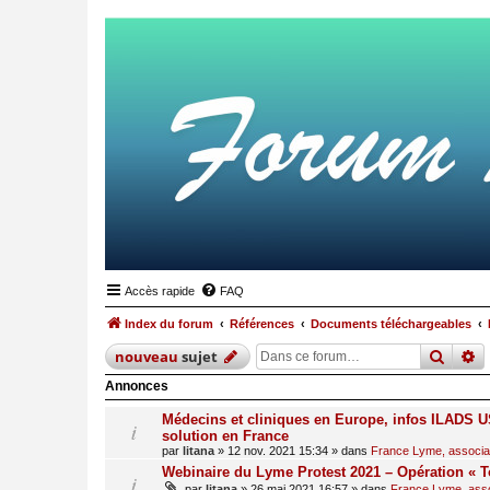
Accès rapide
FAQ
Index du forum
Références
Documents téléchargeables
reche
r
nouveau
sujet
Annonces
Médecins et cliniques en Europe, infos ILADS US
solution en France
par
litana
»
12 nov. 2021 15:34
» dans
France Lyme, associati
Webinaire du Lyme Protest 2021 – Opération « T
par
litana
»
26 mai 2021 16:57
» dans
France Lyme, assoc