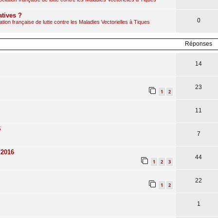
atives ?
0
ion française de lutte contre les Maladies Vectorielles à Tiques
Réponses
14
23
1
2
11
S
7
/2016
44
1
2
3
22
1
2
1