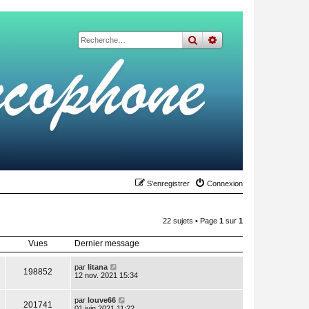
rechercher
recherche
avancée
S’enregistrer
Connexion
22 sujets • Page
1
sur
1
Vues
Dernier message
par
litana
198852
12 nov. 2021 15:34
par
louve66
201741
01 juin 2021 11:22