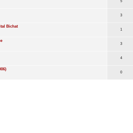
5
3
tal Bichat
1
ce
3
4
006)
0