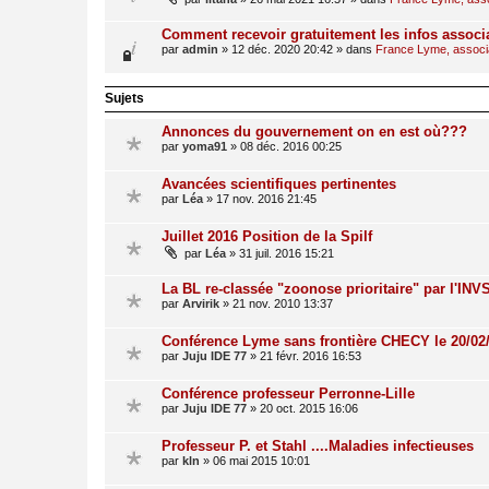
Comment recevoir gratuitement les infos associ
par
admin
»
12 déc. 2020 20:42
» dans
France Lyme, associat
Sujets
Annonces du gouvernement on en est où???
par
yoma91
»
08 déc. 2016 00:25
Avancées scientifiques pertinentes
par
Léa
»
17 nov. 2016 21:45
Juillet 2016 Position de la Spilf
par
Léa
»
31 juil. 2016 15:21
La BL re-classée "zoonose prioritaire" par l'INV
par
Arvirik
»
21 nov. 2010 13:37
Conférence Lyme sans frontière CHECY le 20/02
par
Juju IDE 77
»
21 févr. 2016 16:53
Conférence professeur Perronne-Lille
par
Juju IDE 77
»
20 oct. 2015 16:06
Professeur P. et Stahl ....Maladies infectieuses
par
kln
»
06 mai 2015 10:01