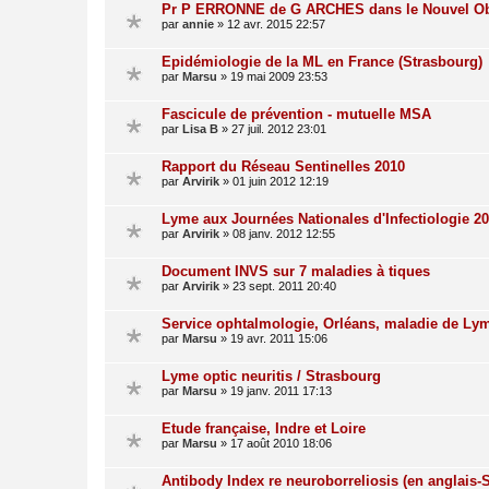
Pr P ERRONNE de G ARCHES dans le Nouvel Obs
par
annie
»
12 avr. 2015 22:57
Epidémiologie de la ML en France (Strasbourg)
par
Marsu
»
19 mai 2009 23:53
Fascicule de prévention - mutuelle MSA
par
Lisa B
»
27 juil. 2012 23:01
Rapport du Réseau Sentinelles 2010
par
Arvirik
»
01 juin 2012 12:19
Lyme aux Journées Nationales d'Infectiologie 2
par
Arvirik
»
08 janv. 2012 12:55
Document INVS sur 7 maladies à tiques
par
Arvirik
»
23 sept. 2011 20:40
Service ophtalmologie, Orléans, maladie de Ly
par
Marsu
»
19 avr. 2011 15:06
Lyme optic neuritis / Strasbourg
par
Marsu
»
19 janv. 2011 17:13
Etude française, Indre et Loire
par
Marsu
»
17 août 2010 18:06
Antibody Index re neuroborreliosis (en anglais-