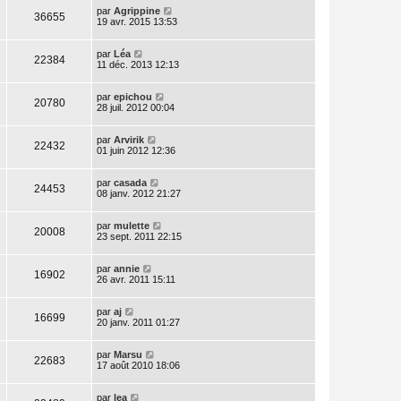
par
Agrippine
36655
19 avr. 2015 13:53
par
Léa
22384
11 déc. 2013 12:13
par
epichou
20780
28 juil. 2012 00:04
par
Arvirik
22432
01 juin 2012 12:36
par
casada
24453
08 janv. 2012 21:27
par
mulette
20008
23 sept. 2011 22:15
par
annie
16902
26 avr. 2011 15:11
par
aj
16699
20 janv. 2011 01:27
par
Marsu
22683
17 août 2010 18:06
par
lea