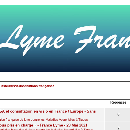
Pasteur/INVS/institutions françaises
rcher
echerche
avancée
Réponses
A et consultation en visio en France / Europe - Sans
0
on française de lutte contre les Maladies Vectorielles à Tiques
ous pris en charge » - France Lyme - 29 Mai 2021
2
iation française de lutte contre les Maladies Vectorielles à Tiques