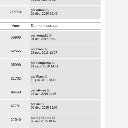
par
admin
216884
12 déc. 2020 20:42
Vues
Dernier message
par
yoma91
53908
01 oct. 2017 11:52
par
Flam
62566
23 nov. 2016 13:07
par
Sebpatop
35998
21 sept. 2016 14:41
par
Flam
31702
19 juin 2016 10:41
par
attuva
96460
27 avr. 2016 11:03
par
lali
67791
05 déc. 2015 13:08
par
Agrippine
21540
06 mai 2015 10:42