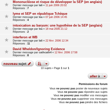
Mononucléose et risque de développer la SEP (en anglais)
Dernier message par
lali
«
11 juin 2006 20:02
Réponses :
7
lyme et SEP en république Tchèque
Dernier message par
lea
«
07 juin 2006 14:45
Réponses :
4
intoxication au baryum: une hypothèse de la SEP (anglais)
Dernier message par
lea
«
18 mai 2006 21:12
Réponses :
2
interferon et WB
Dernier message par
lali
«
22 févr. 2006 12:34
Réponses :
11
David Wheldon/Ignoring Evidence
Dernier message par
cathcath4
«
12 févr. 2006 17:58
Réponses :
8
nouveau
sujet
10 sujets • Page
1
sur
1
aller
à
Permissions du forum
Vous
ne pouvez pas
poster de nouveaux sujets
Vous
ne pouvez pas
répondre aux sujets
Vous
ne pouvez pas
modifier vos messages
Vous
ne pouvez pas
supprimer vos messages
Vous
ne pouvez pas
joindre des fichiers