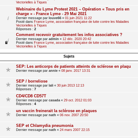
Vectorielles à Tiques
Webinaire du Lyme Protest 2021 – Opération « Tous pris en
charge » - France Lyme - 29 Mai 2021
Dernier message par
louve66
«
01 juin 2021 11:22
Posté dans
France Lyme, association française de lutte contre les Maladies
Vectorielles à Tiques
Réponses :
2
Comment recevoir gratuitement les infos associatives ?
Dernier message par
admin
«
12 déc. 2020 20:42
Posté dans
France Lyme, association française de lutte contre les Maladies
Vectorielles à Tiques
Sujets
SEP: Les anticorps de patients atteints de sclérose en plaqu
Dernier message par
annie
«
08 janv. 2017 13:31
SEP / borreliose
Dernier message par
lali
«
30 juin 2013 12:13
Réponses :
7
CD4/CD8 CD57T
Dernier message par
casada
«
29 oct. 2012 01:03
Réponses :
4
un vaccin freinerait la sclérose en plaques
Dernier message par
nath
«
06 nov. 2007 20:50
SEP et Chlamydia pneumonia
Dernier message par
nath
«
24 mars 2007 22:15