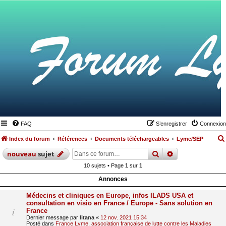
FAQ
S’enregistrer
Connexion
Index du forum
Références
Documents téléchargeables
Lyme/SEP
rechercher
recherche
avan
nouveau
sujet
10 sujets • Page
1
sur
1
Annonces
Médecins et cliniques en Europe, infos ILADS USA et
consultation en visio en France / Europe - Sans solution en
France
Dernier message par
litana
«
12 nov. 2021 15:34
Posté dans
France Lyme, association française de lutte contre les Maladies