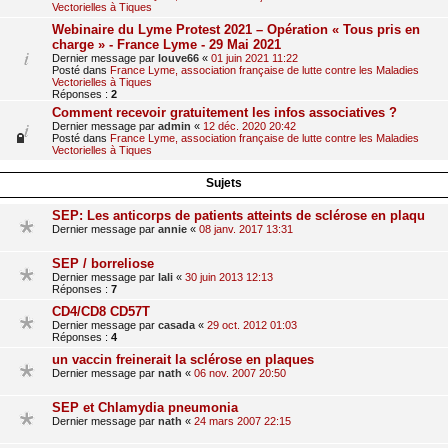
Vectorielles à Tiques
Webinaire du Lyme Protest 2021 – Opération « Tous pris en
charge » - France Lyme - 29 Mai 2021
Dernier message par
louve66
«
01 juin 2021 11:22
Posté dans
France Lyme, association française de lutte contre les Maladies
Vectorielles à Tiques
Réponses :
2
Comment recevoir gratuitement les infos associatives ?
Dernier message par
admin
«
12 déc. 2020 20:42
Posté dans
France Lyme, association française de lutte contre les Maladies
Vectorielles à Tiques
Sujets
SEP: Les anticorps de patients atteints de sclérose en plaqu
Dernier message par
annie
«
08 janv. 2017 13:31
SEP / borreliose
Dernier message par
lali
«
30 juin 2013 12:13
Réponses :
7
CD4/CD8 CD57T
Dernier message par
casada
«
29 oct. 2012 01:03
Réponses :
4
un vaccin freinerait la sclérose en plaques
Dernier message par
nath
«
06 nov. 2007 20:50
SEP et Chlamydia pneumonia
Dernier message par
nath
«
24 mars 2007 22:15