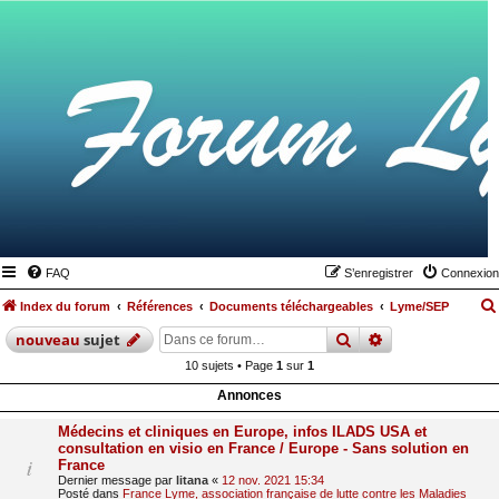
FAQ
S’enregistrer
Connexion
Index du forum
Références
Documents téléchargeables
Lyme/SEP
rechercher
recherche
avan
nouveau
sujet
10 sujets • Page
1
sur
1
Annonces
Médecins et cliniques en Europe, infos ILADS USA et
consultation en visio en France / Europe - Sans solution en
France
Dernier message par
litana
«
12 nov. 2021 15:34
Posté dans
France Lyme, association française de lutte contre les Maladies