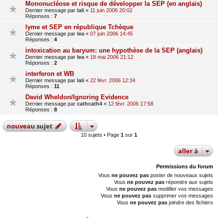
Mononucléose et risque de développer la SEP (en anglais)
Dernier message par
lali
«
11 juin 2006 20:02
Réponses :
7
lyme et SEP en république Tchèque
Dernier message par
lea
«
07 juin 2006 14:45
Réponses :
4
intoxication au baryum: une hypothèse de la SEP (anglais)
Dernier message par
lea
«
18 mai 2006 21:12
Réponses :
2
interferon et WB
Dernier message par
lali
«
22 févr. 2006 12:34
Réponses :
11
David Wheldon/Ignoring Evidence
Dernier message par
cathcath4
«
12 févr. 2006 17:58
Réponses :
8
nouveau
sujet
10 sujets • Page
1
sur
1
aller
à
Permissions du forum
Vous
ne pouvez pas
poster de nouveaux sujets
Vous
ne pouvez pas
répondre aux sujets
Vous
ne pouvez pas
modifier vos messages
Vous
ne pouvez pas
supprimer vos messages
Vous
ne pouvez pas
joindre des fichiers