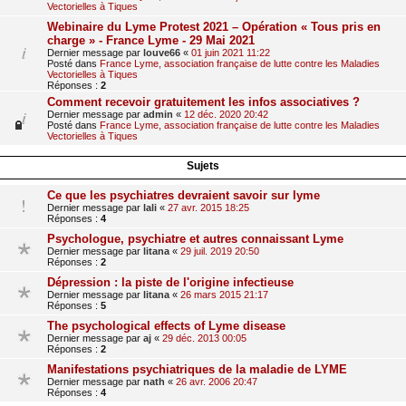
Vectorielles à Tiques
Webinaire du Lyme Protest 2021 – Opération « Tous pris en
charge » - France Lyme - 29 Mai 2021
Dernier message par
louve66
«
01 juin 2021 11:22
Posté dans
France Lyme, association française de lutte contre les Maladies
Vectorielles à Tiques
Réponses :
2
Comment recevoir gratuitement les infos associatives ?
Dernier message par
admin
«
12 déc. 2020 20:42
Posté dans
France Lyme, association française de lutte contre les Maladies
Vectorielles à Tiques
Sujets
Ce que les psychiatres devraient savoir sur lyme
Dernier message par
lali
«
27 avr. 2015 18:25
Réponses :
4
Psychologue, psychiatre et autres connaissant Lyme
Dernier message par
litana
«
29 juil. 2019 20:50
Réponses :
2
Dépression : la piste de l'origine infectieuse
Dernier message par
litana
«
26 mars 2015 21:17
Réponses :
5
The psychological effects of Lyme disease
Dernier message par
aj
«
29 déc. 2013 00:05
Réponses :
2
Manifestations psychiatriques de la maladie de LYME
Dernier message par
nath
«
26 avr. 2006 20:47
Réponses :
4