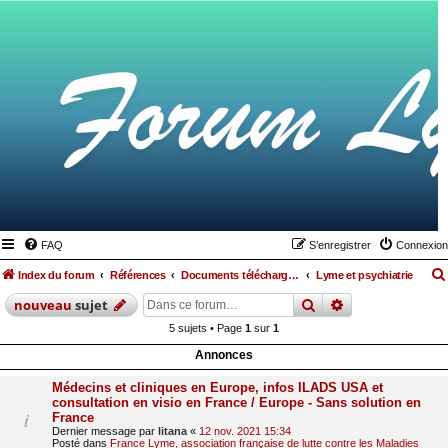
FAQ
S’enregistrer
Connexion
Index du forum
Références
Documents téléchargeables
Lyme et psychiatrie
rechercher
recherche
avan
nouveau
sujet
5 sujets • Page
1
sur
1
Annonces
Médecins et cliniques en Europe, infos ILADS USA et
consultation en visio en France / Europe - Sans solution en
France
Dernier message par
litana
«
12 nov. 2021 15:34
Posté dans
France Lyme, association française de lutte contre les Maladies