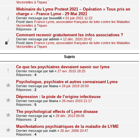
Vectorielles à Tiques
Webinaire du Lyme Protest 2021 – Opération « Tous pris en
charge » - France Lyme - 29 Mai 2021
Dernier message par
louve66
«
01 juin 2021 11:22
Posté dans
France Lyme, association française de lutte contre les Maladies
Vectorielles à Tiques
Réponses :
2
Comment recevoir gratuitement les infos associatives ?
Dernier message par
admin
«
12 déc. 2020 20:42
Posté dans
France Lyme, association française de lutte contre les Maladies
Vectorielles à Tiques
Sujets
Ce que les psychiatres devraient savoir sur lyme
Dernier message par
lali
«
27 avr. 2015 18:25
Réponses :
4
Psychologue, psychiatre et autres connaissant Lyme
Dernier message par
litana
«
29 juil. 2019 20:50
Réponses :
2
Dépression : la piste de l'origine infectieuse
Dernier message par
litana
«
26 mars 2015 21:17
Réponses :
5
The psychological effects of Lyme disease
Dernier message par
aj
«
29 déc. 2013 00:05
Réponses :
2
Manifestations psychiatriques de la maladie de LYME
Dernier message par
nath
«
26 avr. 2006 20:47
Réponses :
4