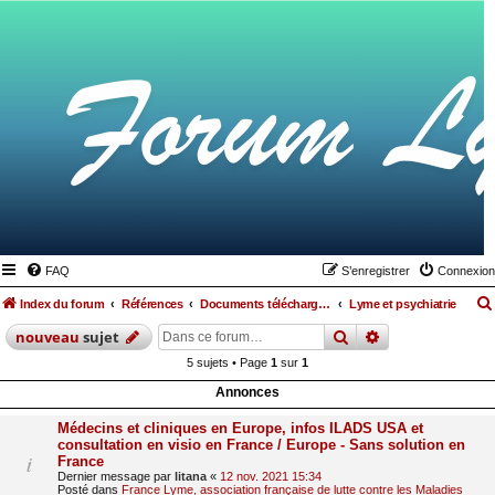
FAQ
S’enregistrer
Connexion
Index du forum
Références
Documents téléchargeables
Lyme et psychiatrie
rechercher
recherche
avan
nouveau
sujet
5 sujets • Page
1
sur
1
Annonces
Médecins et cliniques en Europe, infos ILADS USA et
consultation en visio en France / Europe - Sans solution en
France
Dernier message par
litana
«
12 nov. 2021 15:34
Posté dans
France Lyme, association française de lutte contre les Maladies