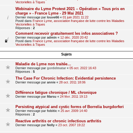
Vectorielles à Tiques
Webinaire du Lyme Protest 2021 – Opération « Tous pris en
charge » - France Lyme - 29 Mai 2021
Dernier message par
louve66
«
01 juin 2021 11:22
Posté dans
France Lyme, association française de lutte contre les Maladies
Vectorielles à Tiques
Réponses :
2
Comment recevoir gratuitement les infos associatives ?
Dernier message par
admin
«
12 déc. 2020 20:42
Posté dans
France Lyme, association française de lutte contre les Maladies
Vectorielles à Tiques
Sujets
Maladie de Lyme non traitée…
Dernier message par
gordelmatar
«
05 oct. 2022 16:43
Réponses :
5
The Case For Chronic Infection: Evidential persistence
Dernier message par
annie
«
28 oct. 2011 18:06
Différence fatigue chronique / ML chronique
Dernier message par
Marsu
«
24 févr. 2011 19:13
Persisting atypical and cystic forms of Borrelia burgdorferi
Dernier message par
fobitic
«
25 avr. 2009 14:40
Réponses :
2
Reactive arthritis or chronic infectious arthritis
Dernier message par
Nelly
«
23 oct. 2007 19:22