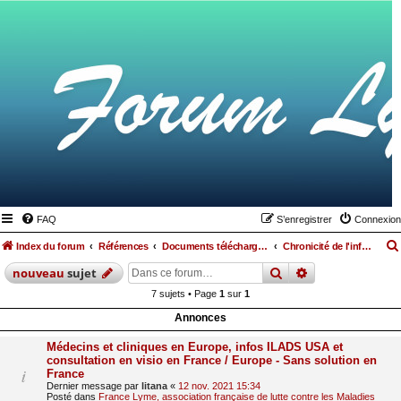
FAQ
S’enregistrer
Connexion
Index du forum
Références
Documents téléchargeables
Chronicité de l'infection
rechercher
recherche
avan
nouveau
sujet
7 sujets • Page
1
sur
1
Annonces
Médecins et cliniques en Europe, infos ILADS USA et
consultation en visio en France / Europe - Sans solution en
France
Dernier message par
litana
«
12 nov. 2021 15:34
Posté dans
France Lyme, association française de lutte contre les Maladies