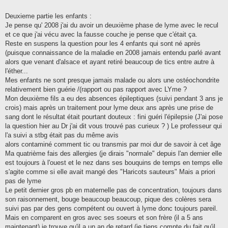
Deuxieme partie les enfants :
Je pense qu' 2008 j'ai du avoir un deuxième phase de lyme avec le recul
et ce que j'ai vécu avec la fausse couche je pense que c'était ça.
Reste en suspens la question pour les 4 enfants qui sont né après
(puisque connaissance de la maladie en 2008 jamais entendu parlé avant
alors que venant d'alsace et ayant retiré beaucoup de tics entre autre à
l'éther...
Mes enfants ne sont presque jamais malade ou alors une ostéochondrite
relativement bien guérie /(rapport ou pas rapport avec LYme ?
Mon deuxième fils a eu des absences épileptiques (suivi pendant 3 ans je
crois) mais après un traitement pour lyme deux ans après une prise de
sang dont le résultat était pourtant douteux : fini guéri l'épilepsie (J'ai pose
la question hier au Dr j'ai dit vous trouvé pas curieux ? ) Le professeur qui
l'a suivi a stbg était pas du même avis
alors contaminé comment tic ou transmis par moi dur de savoir à cet âge
Ma quatrième fais des allergies (je dirais "normale" depuis l'an dernier elle
est toujours à l'ouest et le nez dans ses bouquins de temps en temps elle
s'agite comme si elle avait mangé des "Haricots sauteurs" Mais a priori
pas de lyme
Le petit dernier gros pb en maternelle pas de concentration, toujours dans
son raisonnement, bouge beaucoup beaucoup, pique des colères sera
suivi pas par des gens compétent ou ouvert à lyme donc toujours pareil.
Mais en comparent en gros avec ses soeurs et son frère (il a 5 ans
maintenant) je trouve qu'il a un an de retard (je tiens compte du fait qu'il