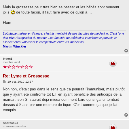
Mais la grossesse peut tràs bien se passer et les bébés sont souvent
jolis
de toute façon, il faut faire avec ce qu'on a ...
Flam
L’obstacle majeur en France, c’est la mentalité de nos facultés de médecine. C’est l’une
des plus rétrogrades du monde. Les facultés de médecine valorisent le pouvoir, le
silence; elles valorisent la compétitivité entre les médecins ...
Martin Winckler
bidon1
membre actif
Re: Lyme et Grossesse
M
19 oct. 2019 12:57
e
s
Non non, c'était pas dans le sens que ça pourrait l'immuniser, mais plutôt
s
que y ayant été confronté tôt ET en ayant bénéficié des anticorps de la
a
g
maman, son SI saurait déjà mieux comment faire qui si ça lui tombait
e
dessus à 8 ans par une morsure de tique. C'est comme ça que je l'ai
compris.
Andreas03
nouveau membre