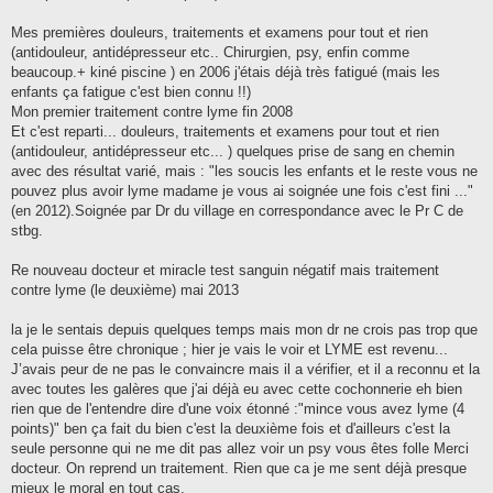
Mes premières douleurs, traitements et examens pour tout et rien
(antidouleur, antidépresseur etc.. Chirurgien, psy, enfin comme
beaucoup.+ kiné piscine ) en 2006 j'étais déjà très fatigué (mais les
enfants ça fatigue c'est bien connu !!)
Mon premier traitement contre lyme fin 2008
Et c'est reparti... douleurs, traitements et examens pour tout et rien
(antidouleur, antidépresseur etc... ) quelques prise de sang en chemin
avec des résultat varié, mais : "les soucis les enfants et le reste vous ne
pouvez plus avoir lyme madame je vous ai soignée une fois c'est fini ..."
(en 2012).Soignée par Dr du village en correspondance avec le Pr C de
stbg.
Re nouveau docteur et miracle test sanguin négatif mais traitement
contre lyme (le deuxième) mai 2013
la je le sentais depuis quelques temps mais mon dr ne crois pas trop que
cela puisse être chronique ; hier je vais le voir et LYME est revenu...
J’avais peur de ne pas le convaincre mais il a vérifier, et il a reconnu et la
avec toutes les galères que j'ai déjà eu avec cette cochonnerie eh bien
rien que de l'entendre dire d'une voix étonné :"mince vous avez lyme (4
points)" ben ça fait du bien c'est la deuxième fois et d'ailleurs c'est la
seule personne qui ne me dit pas allez voir un psy vous êtes folle Merci
docteur. On reprend un traitement. Rien que ca je me sent déjà presque
mieux le moral en tout cas.