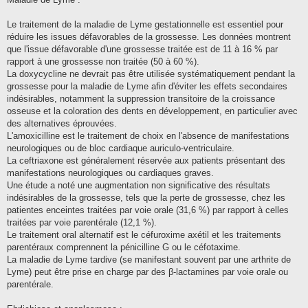
Le traitement de la maladie de Lyme gestationnelle est essentiel pour
réduire les issues défavorables de la grossesse. Les données montrent
que l'issue défavorable d'une grossesse traitée est de 11 à 16 % par
rapport à une grossesse non traitée (50 à 60 %).
La doxycycline ne devrait pas être utilisée systématiquement pendant la
grossesse pour la maladie de Lyme afin d'éviter les effets secondaires
indésirables, notamment la suppression transitoire de la croissance
osseuse et la coloration des dents en développement, en particulier avec
des alternatives éprouvées.
L'amoxicilline est le traitement de choix en l'absence de manifestations
neurologiques ou de bloc cardiaque auriculo-ventriculaire.
La ceftriaxone est généralement réservée aux patients présentant des
manifestations neurologiques ou cardiaques graves.
Une étude a noté une augmentation non significative des résultats
indésirables de la grossesse, tels que la perte de grossesse, chez les
patientes enceintes traitées par voie orale (31,6 %) par rapport à celles
traitées par voie parentérale (12,1 %).
Le traitement oral alternatif est le céfuroxime axétil et les traitements
parentéraux comprennent la pénicilline G ou le céfotaxime.
La maladie de Lyme tardive (se manifestant souvent par une arthrite de
Lyme) peut être prise en charge par des β-lactamines par voie orale ou
parentérale.