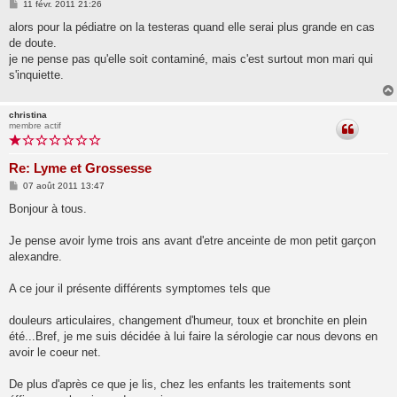
M
11 févr. 2011 21:26
e
s
alors pour la pédiatre on la testeras quand elle serai plus grande en cas
s
de doute.
a
g
je ne pense pas qu'elle soit contaminé, mais c'est surtout mon mari qui
e
s'inquiette.
christina
membre actif
Re: Lyme et Grossesse
M
07 août 2011 13:47
e
s
Bonjour à tous.
s
a
g
Je pense avoir lyme trois ans avant d'etre anceinte de mon petit garçon
e
alexandre.
A ce jour il présente différents symptomes tels que
douleurs articulaires, changement d'humeur, toux et bronchite en plein
été...Bref, je me suis décidée à lui faire la sérologie car nous devons en
avoir le coeur net.
De plus d'après ce que je lis, chez les enfants les traitements sont