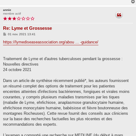
annie
membre actif
Re: Lyme et Grossesse
M
01 nov. 2021 13:41
e
s
https://lymediseaseassociation.org/abou ... -guidance/
s
a
g
e
Traitement de Lyme et d'autres tuberculoses pendant la grossesse :
Nouvelles directives
24 octobre 2021
Dans un article de synthèse récemment publié*, les auteurs fournissent
un résumé complet des options de traitement pour les patientes
enceintes atteintes d'infections bactériennes, fongiques et virales moins
courantes, y compris plusieurs maladies transmises par les tiques
(maladie de Lyme, ehrlichiose, anaplasmose granulocytaire humaine,
ehrlichiose monocytaire humaine, babésiose et fièvre boutonneuse des
montagnes Rocheuses). Cette revue fournit des conseils aux cliniciens
sur la base des recherches factuelles les plus récentes et des
recommandations des experts.
L'examen a comporté une recherche sur MEDLINE (du début à mars