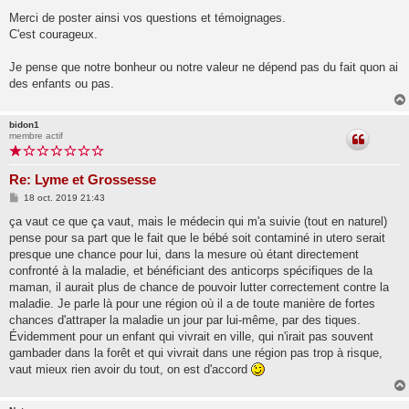
e
s
Merci de poster ainsi vos questions et témoignages.
s
C'est courageux.
a
g
e
Je pense que notre bonheur ou notre valeur ne dépend pas du fait quon ai
des enfants ou pas.
bidon1
membre actif
Re: Lyme et Grossesse
M
18 oct. 2019 21:43
e
s
ça vaut ce que ça vaut, mais le médecin qui m'a suivie (tout en naturel)
s
pense pour sa part que le fait que le bébé soit contaminé in utero serait
a
g
presque une chance pour lui, dans la mesure où étant directement
e
confronté à la maladie, et bénéficiant des anticorps spécifiques de la
maman, il aurait plus de chance de pouvoir lutter correctement contre la
maladie. Je parle là pour une région où il a de toute manière de fortes
chances d'attraper la maladie un jour par lui-même, par des tiques.
Évidemment pour un enfant qui vivrait en ville, qui n'irait pas souvent
gambader dans la forêt et qui vivrait dans une région pas trop à risque,
vaut mieux rien avoir du tout, on est d'accord