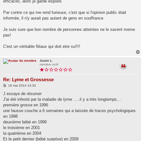
éfficaces, alors je garde espoire.
Par contre ce qui me rend furieuse, c'est que si l'opinion public était
informée, il n'y aurait pas autant de gens en souffrance.
Je suis sure que bon nombre de personnes atteintes ne le savent meme
pas!
C'est un véritable fléaux qui doit etre su!!!!
Josée L.
membre actif
Re: Lyme et Grossesse
M
16 mai 2014 14:33
e
s
J essaye de résumer
s
J'ai été infesté par la maladie de lyme .....il y a très longtemps....
a
g
première grosse en 1996
e
une fausse couche a 6 semaines qui a laissée de traces psychologiques
en 1998
deuxième bébé en 1999
le troisième en 2001
la quatrième en 2004
Et le petit dernier (bébé surprise) en 2009