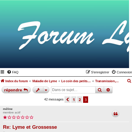
FAQ
S’enregistrer
Connexion
Index du forum
Maladie de Lyme
Le coin des petits lymés
Transmission, grossesse
rechercher
recherche
répondre
précédente
1
2
3
42 messages
méline
membre actif
Re: Lyme et Grossesse