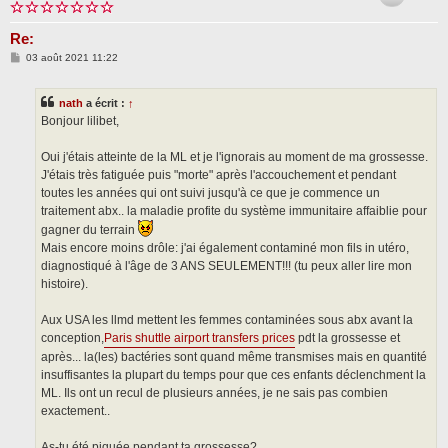
Re:
M
03 août 2021 11:22
e
s
s
nath
a écrit :
↑
a
g
Bonjour lilibet,
e
Oui j'étais atteinte de la ML et je l'ignorais au moment de ma grossesse.
J'étais très fatiguée puis "morte" après l'accouchement et pendant
toutes les années qui ont suivi jusqu'à ce que je commence un
traitement abx.. la maladie profite du système immunitaire affaiblie pour
gagner du terrain
Mais encore moins drôle: j'ai également contaminé mon fils in utéro,
diagnostiqué à l'âge de 3 ANS SEULEMENT!!! (tu peux aller lire mon
histoire).
Aux USA les llmd mettent les femmes contaminées sous abx avant la
conception,
Paris shuttle airport transfers prices
pdt la grossesse et
après... la(les) bactéries sont quand même transmises mais en quantité
insuffisantes la plupart du temps pour que ces enfants déclenchment la
ML. Ils ont un recul de plusieurs années, je ne sais pas combien
exactement..
As-tu été piquée pendant ta grossesse?