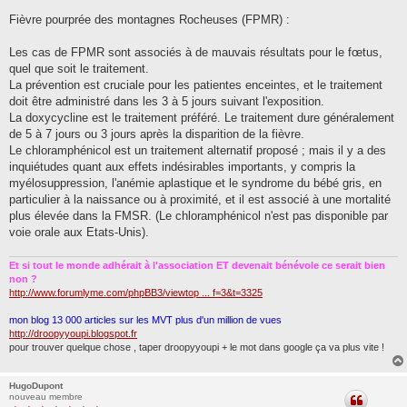
Fièvre pourprée des montagnes Rocheuses (FPMR) :
Les cas de FPMR sont associés à de mauvais résultats pour le fœtus,
quel que soit le traitement.
La prévention est cruciale pour les patientes enceintes, et le traitement
doit être administré dans les 3 à 5 jours suivant l'exposition.
La doxycycline est le traitement préféré. Le traitement dure généralement
de 5 à 7 jours ou 3 jours après la disparition de la fièvre.
Le chloramphénicol est un traitement alternatif proposé ; mais il y a des
inquiétudes quant aux effets indésirables importants, y compris la
myélosuppression, l'anémie aplastique et le syndrome du bébé gris, en
particulier à la naissance ou à proximité, et il est associé à une mortalité
plus élevée dans la FMSR. (Le chloramphénicol n'est pas disponible par
voie orale aux Etats-Unis).
Et si tout le monde adhérait à l'association ET devenait bénévole ce serait bien
non ?
http://www.forumlyme.com/phpBB3/viewtop ... f=3&t=3325
mon blog 13 000 articles sur les MVT plus d'un million de vues
http://droopyyoupi.blogspot.fr
pour trouver quelque chose , taper droopyyoupi + le mot dans google ça va plus vite !
HugoDupont
nouveau membre