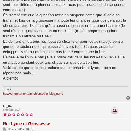
sont tous différent à plein de niveaux, mais pour l'essentiel de ce qui est
comparable.)
Ca n'empêche que la question reste en suspend parce que si cela se
transmet lors de la grossesse il a toute les chances pour que cela soit la
clé de ses pbs. D'autant qu'il a aussi eu lyme et un traitement antibio (le
seul d'ailleurs) mais aussi un ou deux tics (retirés proprement) alors
transmis ou attrapé tout seul.
Evidement on va tous les repassé chez le dr pour teste, mais je pense
que cette cochonnerie qui passe à travers tout, Ca peux aussi lui
échapper. Mais au moins il est pas fermé comme une huître.
L'ainée je ne l'oublie pas j'avais posté hier dans les nouveaux venu. Elle
en a bavé pendant deux ans et pas sur que cela soit fini.
Voilà est ce que cela peut éclairé sur les enfants et lyme... cela ne
répond pas mais ...
A bientôt
Josée
http://chuckymonami.chien.over-blog.com/
lef_flo
membre actif
Re: Lyme et Grossesse
M
28 avr. 2017 18:35