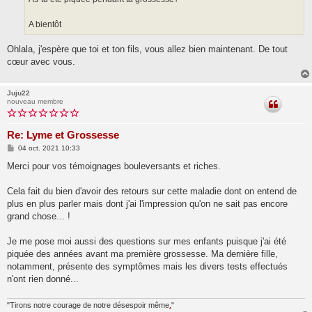
A bientôt
Ohlala, j'espère que toi et ton fils, vous allez bien maintenant. De tout
cœur avec vous.
Juju22
nouveau membre
Re: Lyme et Grossesse
M
04 oct. 2021 10:33
e
s
Merci pour vos témoignages bouleversants et riches.
s
a
g
Cela fait du bien d'avoir des retours sur cette maladie dont on entend de
e
plus en plus parler mais dont j'ai l'impression qu'on ne sait pas encore
grand chose... !
Je me pose moi aussi des questions sur mes enfants puisque j'ai été
piquée des années avant ma première grossesse. Ma dernière fille,
notamment, présente des symptômes mais les divers tests effectués
n'ont rien donné...
"Tirons notre courage de notre désespoir même
.
"