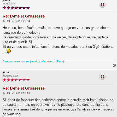
Natsa
Modérateur
Re: Lyme et Grossesse
M
19 oct. 2019 00:34
e
s
Heuuuuu, ben désolée, mais je trouve que ça ne vaut pas grand chose
s
l’analyse de ce médecin.
a
g
La grande force de borrelia étant de veiller, de se planquer, se déplacer
e
vite et déjouer le SI.
Et au vu des cas d’infections in utero, de malades sur 2 ou 3 générations
...
Surtout, ne renoncez jamais à aller mieux (Flam)
Flam
membre actif
Re: Lyme et Grossesse
M
19 oct. 2019 10:13
e
s
Si le fait de fabriquer des anticorps contre la borrelia était immunisant, ça
s
se saurait ... mais on peut avoir Lyme plusieurs fois dans sa vie sans
a
g
jamais être immunisé donc je pense en effet que l'analyse de ce médecin
e
ne vaut rien.