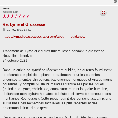
annie
membre actif
Re: Lyme et Grossesse
M
01 nov. 2021 13:41
e
s
https://lymediseaseassociation.org/abou ... -guidance/
s
a
g
e
Traitement de Lyme et d'autres tuberculoses pendant la grossesse :
Nouvelles directives
24 octobre 2021
Dans un article de synthèse récemment publié*, les auteurs fournissent
un résumé complet des options de traitement pour les patientes
enceintes atteintes d'infections bactériennes, fongiques et virales moins
courantes, y compris plusieurs maladies transmises par les tiques
(maladie de Lyme, ehrlichiose, anaplasmose granulocytaire humaine,
ehrlichiose monocytaire humaine, babésiose et fièvre boutonneuse des
montagnes Rocheuses). Cette revue fournit des conseils aux cliniciens
sur la base des recherches factuelles les plus récentes et des
recommandations des experts.
L'examen a comporté une recherche sur MEDLINE (du début à mars