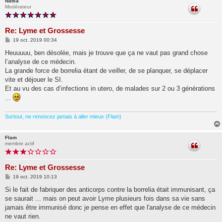
Natsa
Modérateur
Re: Lyme et Grossesse
M
19 oct. 2019 00:34
e
s
Heuuuuu, ben désolée, mais je trouve que ça ne vaut pas grand chose
s
l’analyse de ce médecin.
a
g
La grande force de borrelia étant de veiller, de se planquer, se déplacer
e
vite et déjouer le SI.
Et au vu des cas d’infections in utero, de malades sur 2 ou 3 générations
...
Surtout, ne renoncez jamais à aller mieux (Flam)
Flam
membre actif
Re: Lyme et Grossesse
M
19 oct. 2019 10:13
e
s
Si le fait de fabriquer des anticorps contre la borrelia était immunisant, ça
s
se saurait ... mais on peut avoir Lyme plusieurs fois dans sa vie sans
a
g
jamais être immunisé donc je pense en effet que l'analyse de ce médecin
e
ne vaut rien.