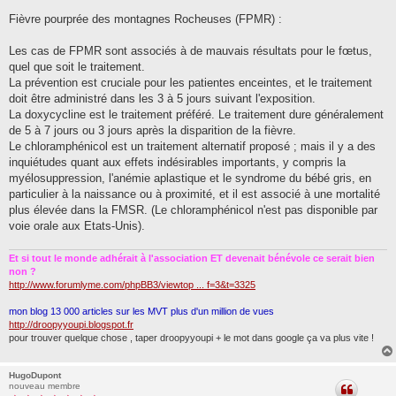
Fièvre pourprée des montagnes Rocheuses (FPMR) :
Les cas de FPMR sont associés à de mauvais résultats pour le fœtus,
quel que soit le traitement.
La prévention est cruciale pour les patientes enceintes, et le traitement
doit être administré dans les 3 à 5 jours suivant l'exposition.
La doxycycline est le traitement préféré. Le traitement dure généralement
de 5 à 7 jours ou 3 jours après la disparition de la fièvre.
Le chloramphénicol est un traitement alternatif proposé ; mais il y a des
inquiétudes quant aux effets indésirables importants, y compris la
myélosuppression, l'anémie aplastique et le syndrome du bébé gris, en
particulier à la naissance ou à proximité, et il est associé à une mortalité
plus élevée dans la FMSR. (Le chloramphénicol n'est pas disponible par
voie orale aux Etats-Unis).
Et si tout le monde adhérait à l'association ET devenait bénévole ce serait bien
non ?
http://www.forumlyme.com/phpBB3/viewtop ... f=3&t=3325
mon blog 13 000 articles sur les MVT plus d'un million de vues
http://droopyyoupi.blogspot.fr
pour trouver quelque chose , taper droopyyoupi + le mot dans google ça va plus vite !
HugoDupont
nouveau membre