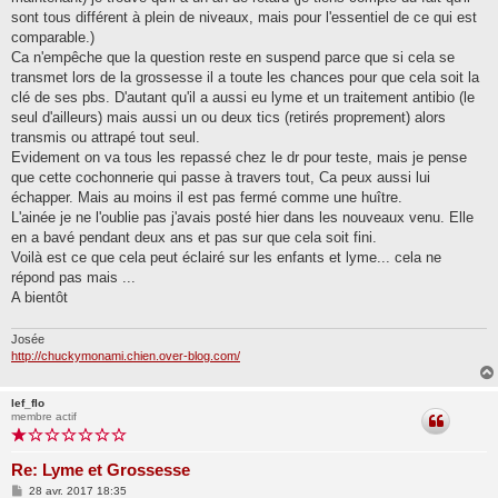
sont tous différent à plein de niveaux, mais pour l'essentiel de ce qui est
comparable.)
Ca n'empêche que la question reste en suspend parce que si cela se
transmet lors de la grossesse il a toute les chances pour que cela soit la
clé de ses pbs. D'autant qu'il a aussi eu lyme et un traitement antibio (le
seul d'ailleurs) mais aussi un ou deux tics (retirés proprement) alors
transmis ou attrapé tout seul.
Evidement on va tous les repassé chez le dr pour teste, mais je pense
que cette cochonnerie qui passe à travers tout, Ca peux aussi lui
échapper. Mais au moins il est pas fermé comme une huître.
L'ainée je ne l'oublie pas j'avais posté hier dans les nouveaux venu. Elle
en a bavé pendant deux ans et pas sur que cela soit fini.
Voilà est ce que cela peut éclairé sur les enfants et lyme... cela ne
répond pas mais ...
A bientôt
Josée
http://chuckymonami.chien.over-blog.com/
lef_flo
membre actif
Re: Lyme et Grossesse
M
28 avr. 2017 18:35