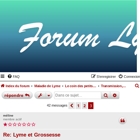
FAQ
S’enregistrer
Connexion
Index du forum
Maladie de Lyme
Le coin des petits lymés
Transmission, grossesse
rechercher
recherche
répondre
précédente
1
2
3
42 messages
méline
membre actif
Re: Lyme et Grossesse