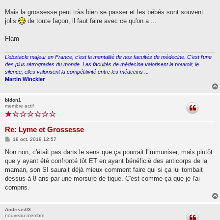
Mais la grossesse peut tràs bien se passer et les bébés sont souvent
jolis
de toute façon, il faut faire avec ce qu'on a ...
Flam
L’obstacle majeur en France, c’est la mentalité de nos facultés de médecine. C’est l’une
des plus rétrogrades du monde. Les facultés de médecine valorisent le pouvoir, le
silence; elles valorisent la compétitivité entre les médecins ...
Martin Winckler
bidon1
membre actif
Re: Lyme et Grossesse
M
19 oct. 2019 12:57
e
s
Non non, c'était pas dans le sens que ça pourrait l'immuniser, mais plutôt
s
que y ayant été confronté tôt ET en ayant bénéficié des anticorps de la
a
g
maman, son SI saurait déjà mieux comment faire qui si ça lui tombait
e
dessus à 8 ans par une morsure de tique. C'est comme ça que je l'ai
compris.
Andreas03
nouveau membre