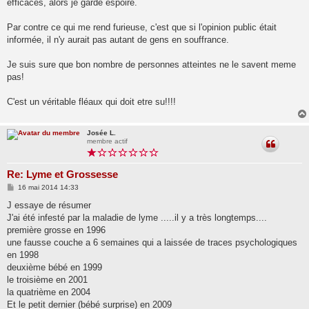
éfficaces, alors je garde espoire.
Par contre ce qui me rend furieuse, c'est que si l'opinion public était
informée, il n'y aurait pas autant de gens en souffrance.
Je suis sure que bon nombre de personnes atteintes ne le savent meme
pas!
C'est un véritable fléaux qui doit etre su!!!!
Josée L.
membre actif
Re: Lyme et Grossesse
M
16 mai 2014 14:33
e
s
J essaye de résumer
s
J'ai été infesté par la maladie de lyme .....il y a très longtemps....
a
g
première grosse en 1996
e
une fausse couche a 6 semaines qui a laissée de traces psychologiques
en 1998
deuxième bébé en 1999
le troisième en 2001
la quatrième en 2004
Et le petit dernier (bébé surprise) en 2009