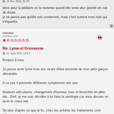
M
11 févr. 2011 21:26
e
s
alors pour la pédiatre on la testeras quand elle serai plus grande en cas
s
de doute.
a
g
je ne pense pas qu'elle soit contaminé, mais c'est surtout mon mari qui
e
s'inquiette.
christina
membre actif
Re: Lyme et Grossesse
M
07 août 2011 13:47
e
s
Bonjour à tous.
s
a
g
Je pense avoir lyme trois ans avant d'etre anceinte de mon petit garçon
e
alexandre.
A ce jour il présente différents symptomes tels que
douleurs articulaires, changement d'humeur, toux et bronchite en plein
été...Bref, je me suis décidée à lui faire la sérologie car nous devons en
avoir le coeur net.
De plus d'après ce que je lis, chez les enfants les traitements sont