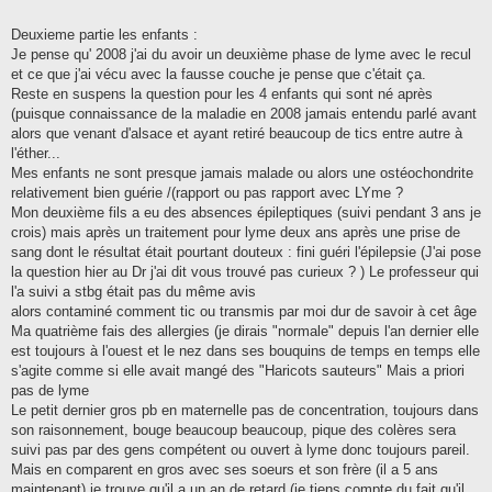
Deuxieme partie les enfants :
Je pense qu' 2008 j'ai du avoir un deuxième phase de lyme avec le recul
et ce que j'ai vécu avec la fausse couche je pense que c'était ça.
Reste en suspens la question pour les 4 enfants qui sont né après
(puisque connaissance de la maladie en 2008 jamais entendu parlé avant
alors que venant d'alsace et ayant retiré beaucoup de tics entre autre à
l'éther...
Mes enfants ne sont presque jamais malade ou alors une ostéochondrite
relativement bien guérie /(rapport ou pas rapport avec LYme ?
Mon deuxième fils a eu des absences épileptiques (suivi pendant 3 ans je
crois) mais après un traitement pour lyme deux ans après une prise de
sang dont le résultat était pourtant douteux : fini guéri l'épilepsie (J'ai pose
la question hier au Dr j'ai dit vous trouvé pas curieux ? ) Le professeur qui
l'a suivi a stbg était pas du même avis
alors contaminé comment tic ou transmis par moi dur de savoir à cet âge
Ma quatrième fais des allergies (je dirais "normale" depuis l'an dernier elle
est toujours à l'ouest et le nez dans ses bouquins de temps en temps elle
s'agite comme si elle avait mangé des "Haricots sauteurs" Mais a priori
pas de lyme
Le petit dernier gros pb en maternelle pas de concentration, toujours dans
son raisonnement, bouge beaucoup beaucoup, pique des colères sera
suivi pas par des gens compétent ou ouvert à lyme donc toujours pareil.
Mais en comparent en gros avec ses soeurs et son frère (il a 5 ans
maintenant) je trouve qu'il a un an de retard (je tiens compte du fait qu'il