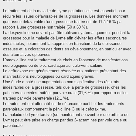
Le traitement de la maladie de Lyme gestationnelle est essentiel pour
réduire les issues défavorables de la grossesse. Les données montrent
que l'issue défavorable d'une grossesse traitée est de 11 à 16 % par
rapport à une grossesse non traitée (50 à 60 %).
La doxycycline ne devrait pas être utilisée systématiquement pendant la
grossesse pour la maladie de Lyme afin d'éviter les effets secondaires
indésirables, notamment la suppression transitoire de la croissance
osseuse et la coloration des dents en développement, en particulier avec
des alternatives éprouvées.
L'amoxicilline est le traitement de choix en l'absence de manifestations
neurologiques ou de bloc cardiaque auriculo-ventriculaire.
La ceftriaxone est généralement réservée aux patients présentant des
manifestations neurologiques ou cardiaques graves.
Une étude a noté une augmentation non significative des résultats
indésirables de la grossesse, tels que la perte de grossesse, chez les
patientes enceintes traitées par voie orale (31,6 %) par rapport à celles
traitées par voie parentérale (12,1 %).
Le traitement oral alternatif est le céfuroxime axétil et les traitements
parentéraux comprennent la pénicilline G ou le céfotaxime.
La maladie de Lyme tardive (se manifestant souvent par une arthrite de
Lyme) peut être prise en charge par des β-lactamines par voie orale ou
parentérale.