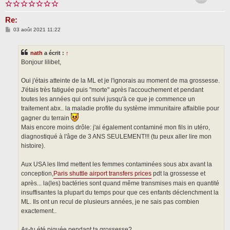
Re:
M
03 août 2021 11:22
e
s
s
nath
a écrit :
↑
a
g
Bonjour lilibet,
e
Oui j'étais atteinte de la ML et je l'ignorais au moment de ma grossesse.
J'étais très fatiguée puis "morte" après l'accouchement et pendant
toutes les années qui ont suivi jusqu'à ce que je commence un
traitement abx.. la maladie profite du système immunitaire affaiblie pour
gagner du terrain
Mais encore moins drôle: j'ai également contaminé mon fils in utéro,
diagnostiqué à l'âge de 3 ANS SEULEMENT!!! (tu peux aller lire mon
histoire).
Aux USA les llmd mettent les femmes contaminées sous abx avant la
conception,
Paris shuttle airport transfers prices
pdt la grossesse et
après... la(les) bactéries sont quand même transmises mais en quantité
insuffisantes la plupart du temps pour que ces enfants déclenchment la
ML. Ils ont un recul de plusieurs années, je ne sais pas combien
exactement..
As-tu été piquée pendant ta grossesse?