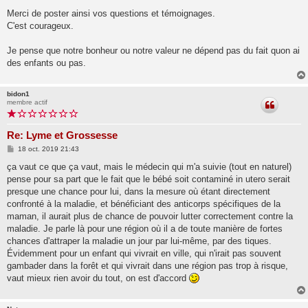
e
s
Merci de poster ainsi vos questions et témoignages.
s
C'est courageux.
a
g
e
Je pense que notre bonheur ou notre valeur ne dépend pas du fait quon ai
des enfants ou pas.
bidon1
membre actif
Re: Lyme et Grossesse
M
18 oct. 2019 21:43
e
s
ça vaut ce que ça vaut, mais le médecin qui m'a suivie (tout en naturel)
s
pense pour sa part que le fait que le bébé soit contaminé in utero serait
a
g
presque une chance pour lui, dans la mesure où étant directement
e
confronté à la maladie, et bénéficiant des anticorps spécifiques de la
maman, il aurait plus de chance de pouvoir lutter correctement contre la
maladie. Je parle là pour une région où il a de toute manière de fortes
chances d'attraper la maladie un jour par lui-même, par des tiques.
Évidemment pour un enfant qui vivrait en ville, qui n'irait pas souvent
gambader dans la forêt et qui vivrait dans une région pas trop à risque,
vaut mieux rien avoir du tout, on est d'accord