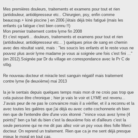
Mes premières douleurs, traitements et examens pour tout et rien
(antidouleur, antidépresseur etc.. Chirurgien, psy, enfin comme
beaucoup.+ kiné piscine ) en 2006 j'étais déjà très fatigué (mais les
enfants ça fatigue c'est bien connu !!)
Mon premier traitement contre lyme fin 2008
Et c'est reparti... douleurs, traitements et examens pour tout et rien
(antidouleur, antidépresseur etc... ) quelques prise de sang en chemin
avec des résultat varié, mais : "les soucis les enfants et le reste vous ne
pouvez plus avoir lyme madame je vous ai soignée une fois c'est fini ..."
(en 2012).Soignée par Dr du village en correspondance avec le Pr C de
stbg.
Re nouveau docteur et miracle test sanguin négatif mais traitement
contre lyme (le deuxième) mai 2013
la je le sentais depuis quelques temps mais mon dr ne crois pas trop que
cela puisse être chronique ; hier je vais le voir et LYME est revenu...
J’avais peur de ne pas le convaincre mais il a vérifier, et il a reconnu et la
avec toutes les galères que j'ai déjà eu avec cette cochonnerie eh bien
rien que de l'entendre dire d'une voix étonné :"mince vous avez lyme (4
points)" ben ça fait du bien c'est la deuxième fois et d'ailleurs c'est la
seule personne qui ne me dit pas allez voir un psy vous êtes folle Merci
docteur. On reprend un traitement. Rien que ca je me sent déjà presque
mieux le moral en tout cas.