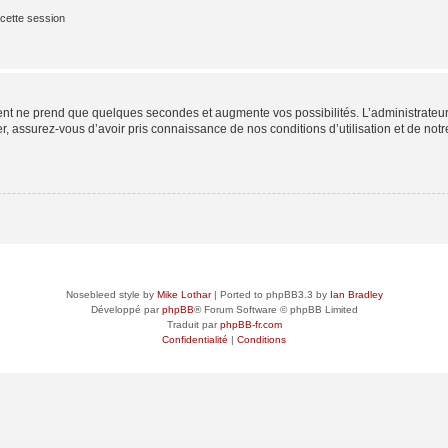
cette session
ment ne prend que quelques secondes et augmente vos possibilités. L’administrate
 assurez-vous d’avoir pris connaissance de nos conditions d’utilisation et de notre 
Nosebleed style by
Mike Lothar
| Ported to phpBB3.3 by
Ian Bradley
Développé par
phpBB
® Forum Software © phpBB Limited
Traduit par
phpBB-fr.com
Confidentialité
|
Conditions