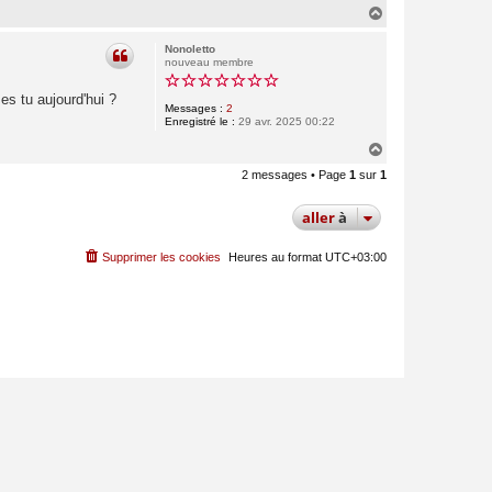
H
a
u
Nonoletto
t
nouveau membre
es tu aujourd'hui ?
Messages :
2
Enregistré le :
29 avr. 2025 00:22
H
a
2 messages • Page
1
sur
1
u
t
aller
à
Supprimer les cookies
Heures au format
UTC+03:00