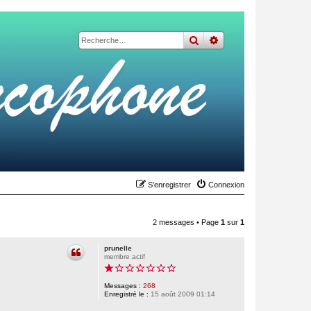
rechercher
recherche
avancée
S’enregistrer
Connexion
2 messages • Page
1
sur
1
prunelle
membre actif
Messages :
268
Enregistré le :
15 août 2009 01:14