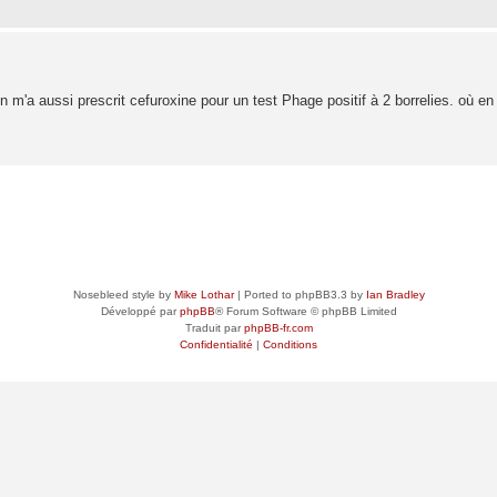
m'a aussi prescrit cefuroxine pour un test Phage positif à 2 borrelies. où en 
Nosebleed style by
Mike Lothar
| Ported to phpBB3.3 by
Ian Bradley
Développé par
phpBB
® Forum Software © phpBB Limited
Traduit par
phpBB-fr.com
Confidentialité
|
Conditions