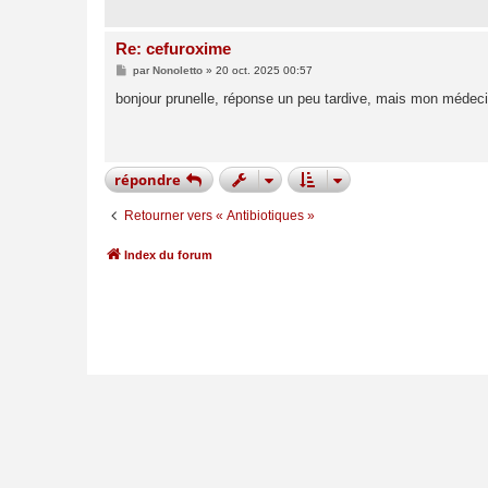
e
Re: cefuroxime
M
par
Nonoletto
»
20 oct. 2025 00:57
e
s
bonjour prunelle, réponse un peu tardive, mais mon médecin 
s
a
g
e
répondre
Retourner vers « Antibiotiques »
Index du forum