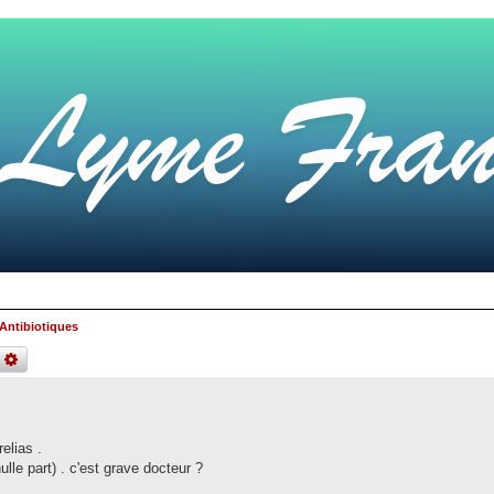
Antibiotiques
echercher
recherche
avancée
elias .
lle part) . c'est grave docteur ?