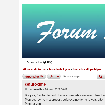
Accès rapide
FAQ
Index du forum
Maladie de Lyme
Médecine allopathique
r
répondre
cefuroxime
M
par
prunelle
»
16 sept. 2021 00:41
e
s
Bonjour, j' ai fait le test phage et me retrouve avec deux bor
s
Mon doc Lyme m'a prescrit cefuroxyme (je ne le vois cite nu
a
g
Merci a vous