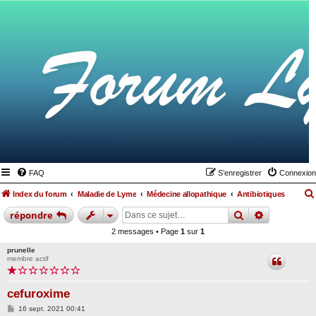
FAQ
S’enregistrer
Connexion
Index du forum
Maladie de Lyme
Médecine allopathique
Antibiotiques
rechercher
recherche
répondre
2 messages • Page
1
sur
1
prunelle
membre actif
cefuroxime
M
16 sept. 2021 00:41