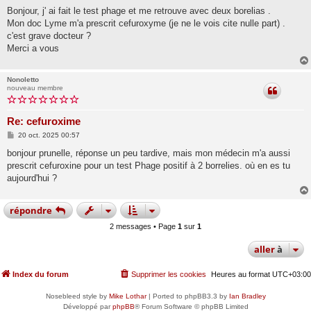
e
s
Bonjour, j' ai fait le test phage et me retrouve avec deux borelias .
s
Mon doc Lyme m'a prescrit cefuroxyme (je ne le vois cite nulle part) .
a
g
c'est grave docteur ?
e
Merci a vous
Nonoletto
nouveau membre
Re: cefuroxime
M
20 oct. 2025 00:57
e
s
bonjour prunelle, réponse un peu tardive, mais mon médecin m'a aussi
s
prescrit cefuroxine pour un test Phage positif à 2 borrelies. où en es tu
a
g
aujourd'hui ?
e
répondre
2 messages • Page
1
sur
1
aller
à
Index du forum
Supprimer les cookies
Heures au format
UTC+03:00
Nosebleed style by
Mike Lothar
| Ported to phpBB3.3 by
Ian Bradley
Développé par
phpBB
® Forum Software © phpBB Limited