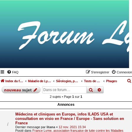
FAQ
S’enregistrer
Connexion
Index du forum
Maladie de Lyme
Sérologies, ponctions lombaires, IRM et autres examens
Tests de détection Lyme et coinfections
Phages
rechercher
recherche
avan
nouveau
sujet
2 sujets • Page
1
sur
1
Annonces
Médecins et cliniques en Europe, infos ILADS USA et
consultation en visio en France / Europe - Sans solution en
France
Dernier message par
litana
«
12 nov. 2021 15:34
Posté dans
France Lyme, association française de lutte contre les Maladies