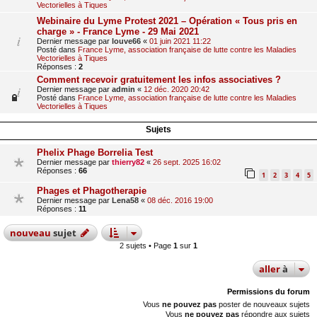
Vectorielles à Tiques
Webinaire du Lyme Protest 2021 – Opération « Tous pris en
charge » - France Lyme - 29 Mai 2021
Dernier message par
louve66
«
01 juin 2021 11:22
Posté dans
France Lyme, association française de lutte contre les Maladies
Vectorielles à Tiques
Réponses :
2
Comment recevoir gratuitement les infos associatives ?
Dernier message par
admin
«
12 déc. 2020 20:42
Posté dans
France Lyme, association française de lutte contre les Maladies
Vectorielles à Tiques
Sujets
Phelix Phage Borrelia Test
Dernier message par
thierry82
«
26 sept. 2025 16:02
Réponses :
66
1
2
3
4
5
Phages et Phagotherapie
Dernier message par
Lena58
«
08 déc. 2016 19:00
Réponses :
11
nouveau
sujet
2 sujets • Page
1
sur
1
aller
à
Permissions du forum
Vous
ne pouvez pas
poster de nouveaux sujets
Vous
ne pouvez pas
répondre aux sujets